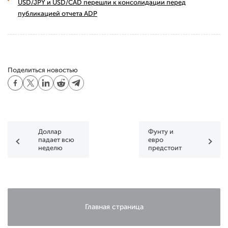
USD/JPY и USD/CAD перешли к консолидации перед
публикацией отчета ADP
Поделиться новостью
Доллар
Фунту и
падает всю
евро
неделю
предстоит
двойное
испытание
Главная страница