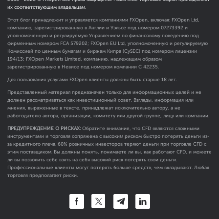
их соответствующим владельцам.
Этот блог принадлежит и управляется компаниями FXOpen, включая: FXOpen Ltd,
компанию, зарегистрированную в Англии и Уэльсе под номером 07273392 и
уполномоченную и регулируемую Управлением по финансовому поведению под
фирменным номером FCA
579202
; FXOpen EU Ltd, уполномоченную и регулируемую
Комиссией по ценным бумагам и биржам Кипра (CySEC) под номером лицензии
194/13; FXOpen Markets Limited, компанию, надлежащим образом
зарегистрированную в Невисе под номером компании C 42235.
Для пользования услугами FXOpen клиенты должны быть старше 18 лет.
Представленный материал предназначен только для информационных целей и не
должен рассматриваться как инвестиционный совет. Взгляды, информация или
мнения, выраженные в тексте, принадлежат исключительно автору, а не
работодателю автора, организации, комитету или другой группе, лицу или компании.
ПРЕДУПРЕЖДЕНИЕ О РИСКАХ:
Обратите внимание, что CFD являются сложными
инструментами и торговля сопряжена с высоким риском быстро потерять деньги из-
за кредитного плеча. 60% розничных инвесторов теряют деньги при торговле CFD с
этим поставщиком. Вы должны понять, понимаете ли вы, как работают CFD, и можете
ли вы позволить себе взять на себя высокий риск потерять свои деньги.
Профессиональные клиенты могут потерять больше средств, чем вкладывают. Любая
торговля предполагает риски.