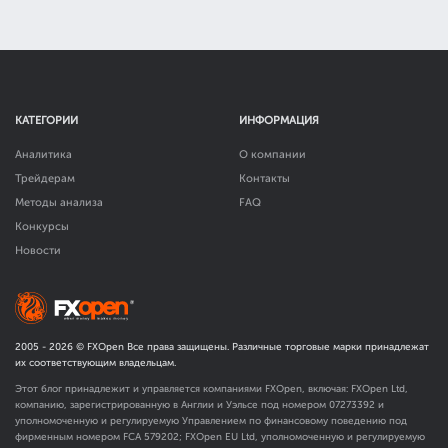
КАТЕГОРИИ
ИНФОРМАЦИЯ
Аналитика
О компании
Трейдерам
Контакты
Методы анализа
FAQ
Конкурсы
Новости
2005 -
2026
© FXOpen Все права защищены. Различные торговые марки принадлежат
их соответствующим владельцам.
Этот блог принадлежит и управляется компаниями FXOpen, включая: FXOpen Ltd,
компанию, зарегистрированную в Англии и Уэльсе под номером 07273392 и
уполномоченную и регулируемую Управлением по финансовому поведению под
фирменным номером FCA
579202
; FXOpen EU Ltd, уполномоченную и регулируемую