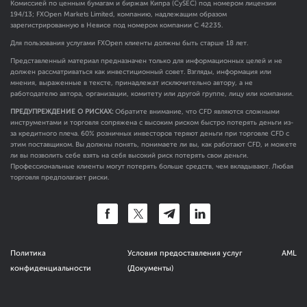
Комиссией по ценным бумагам и биржам Кипра (CySEC) под номером лицензии
194/13; FXOpen Markets Limited, компанию, надлежащим образом
зарегистрированную в Невисе под номером компании C 42235.
Для пользования услугами FXOpen клиенты должны быть старше 18 лет.
Представленный материал предназначен только для информационных целей и не
должен рассматриваться как инвестиционный совет. Взгляды, информация или
мнения, выраженные в тексте, принадлежат исключительно автору, а не
работодателю автора, организации, комитету или другой группе, лицу или компании.
ПРЕДУПРЕЖДЕНИЕ О РИСКАХ:
Обратите внимание, что CFD являются сложными
инструментами и торговля сопряжена с высоким риском быстро потерять деньги из-
за кредитного плеча. 60% розничных инвесторов теряют деньги при торговле CFD с
этим поставщиком. Вы должны понять, понимаете ли вы, как работают CFD, и можете
ли вы позволить себе взять на себя высокий риск потерять свои деньги.
Профессиональные клиенты могут потерять больше средств, чем вкладывают. Любая
торговля предполагает риски.
Политика
Условия предоставления услуг
AML
конфиденциальности
(Документы)