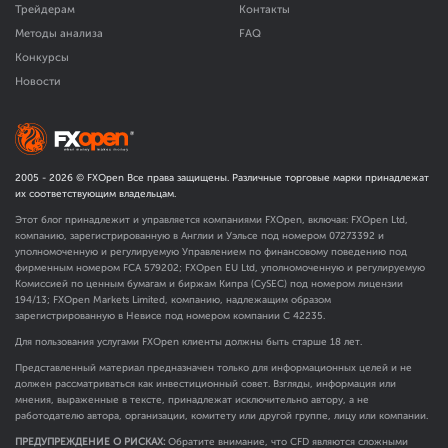
Трейдерам
Контакты
Методы анализа
FAQ
Конкурсы
Новости
2005 -
2026
© FXOpen Все права защищены. Различные торговые марки принадлежат
их соответствующим владельцам.
Этот блог принадлежит и управляется компаниями FXOpen, включая: FXOpen Ltd,
компанию, зарегистрированную в Англии и Уэльсе под номером 07273392 и
уполномоченную и регулируемую Управлением по финансовому поведению под
фирменным номером FCA
579202
; FXOpen EU Ltd, уполномоченную и регулируемую
Комиссией по ценным бумагам и биржам Кипра (CySEC) под номером лицензии
194/13; FXOpen Markets Limited, компанию, надлежащим образом
зарегистрированную в Невисе под номером компании C 42235.
Для пользования услугами FXOpen клиенты должны быть старше 18 лет.
Представленный материал предназначен только для информационных целей и не
должен рассматриваться как инвестиционный совет. Взгляды, информация или
мнения, выраженные в тексте, принадлежат исключительно автору, а не
работодателю автора, организации, комитету или другой группе, лицу или компании.
ПРЕДУПРЕЖДЕНИЕ О РИСКАХ:
Обратите внимание, что CFD являются сложными