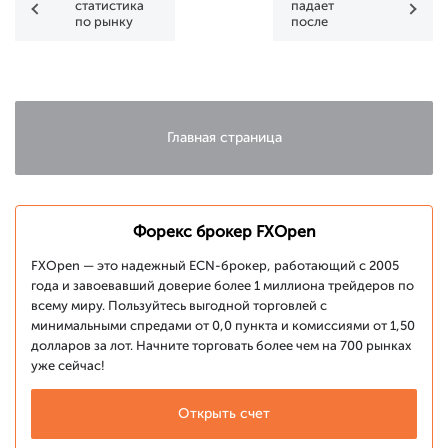
статистика
падает
по рынку
после
труда не
перестановок
прояснила
в
ситуацию.
американском
Валюты в
правительстве
диапазона?
Главная страница
Форекс брокер FXOpen
FXOpen — это надежный ECN-брокер, работающий с 2005
года и завоевавший доверие более 1 миллиона трейдеров по
всему миру. Пользуйтесь выгодной торговлей с
минимальными спредами от 0,0 пункта и комиссиями от 1,50
долларов за лот. Начните торговать более чем на 700 рынках
уже сейчас!
Открыть счет