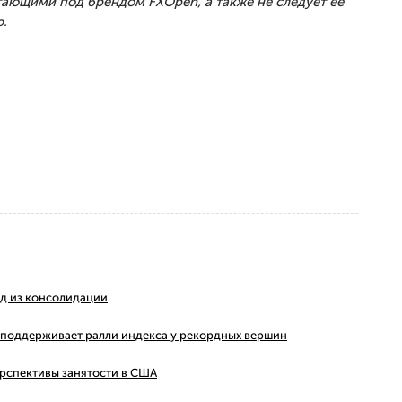
тающими под брендом FXOpen, а также не следует ее
.
ход из консолидации
ms поддерживает ралли индекса у рекордных вершин
ерспективы занятости в США