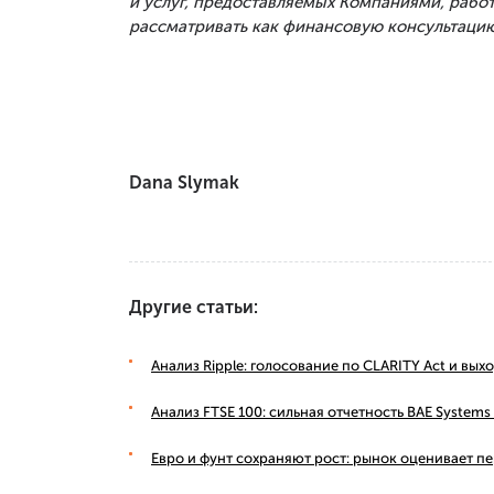
и услуг, предоставляемых Компаниями, рабо
рассматривать как финансовую консультацию
Dana Slymak
Другие статьи:
Анализ Ripple: голосование по CLARITY Act и вы
Анализ FTSE 100: сильная отчетность BAE Syste
Евро и фунт сохраняют рост: рынок оценивает п