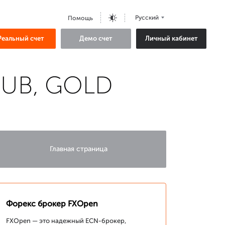
Русский
Помощь
Реальный счет
Демо счет
Личный кабинет
RUB, GOLD
Главная страница
Форекс брокер FXOpen
FXOpen — это надежный ECN-брокер,