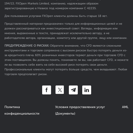
194/13; FXOpen Markets Limited, компанию, надлежащим образом
зарегистрированную в Невисе под номером компании C 42235.
Для пользования услугами FXOpen клиенты должны быть старше 18 лет.
Представленный материал предназначен только для информационных целей и не
должен рассматриваться как инвестиционный совет. Взгляды, информация или
мнения, выраженные в тексте, принадлежат исключительно автору, а не
работодателю автора, организации, комитету или другой группе, лицу или компании.
ПРЕДУПРЕЖДЕНИЕ О РИСКАХ:
Обратите внимание, что CFD являются сложными
инструментами и торговля сопряжена с высоким риском быстро потерять деньги из-
за кредитного плеча. 60% розничных инвесторов теряют деньги при торговле CFD с
этим поставщиком. Вы должны понять, понимаете ли вы, как работают CFD, и можете
ли вы позволить себе взять на себя высокий риск потерять свои деньги.
Профессиональные клиенты могут потерять больше средств, чем вкладывают. Любая
торговля предполагает риски.
Политика
Условия предоставления услуг
AML
конфиденциальности
(Документы)