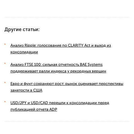
Другие статьи:
Анализ Ripple: голосование по CLARITY Act и выход из
консолидации
Анализ FTSE 100: сильная отчетность BAE Systems
поддерживает ралли индекса у рекордных вершин
Евро и фунт сохраняют рост: рынок оценивает перспективы
занятости в США
USD/JPY и USD/CAD перешли к консолидации перед
публикацией отчета ADP