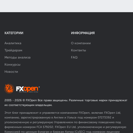
КАТЕГОРИИ
ИНФОРМАЦИЯ
Аналитика
О компании
Трейдерам
Контакты
Методы анализа
FAQ
Конкурсы
Новости
2005 -
2026
© FXOpen Все права защищены. Различные торговые марки принадлежат
их соответствующим владельцам.
Этот блог принадлежит и управляется компаниями FXOpen, включая: FXOpen Ltd,
компанию, зарегистрированную в Англии и Уэльсе под номером 07273392 и
уполномоченную и регулируемую Управлением по финансовому поведению под
фирменным номером FCA
579202
; FXOpen EU Ltd, уполномоченную и регулируемую
Комиссией по ценным бумагам и биржам Кипра (CySEC) под номером лицензии