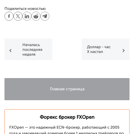
Поделиться новостью
Началась
Доллар - час
последняя
X настал
неделя
розыгрыша
FXOpen
Главная страница
Форекс брокер FXOpen
FXOpen — это надежный ECN-брокер, работающий с 2005
года и завоевавший доверие более 1 миллиона трейдеров по