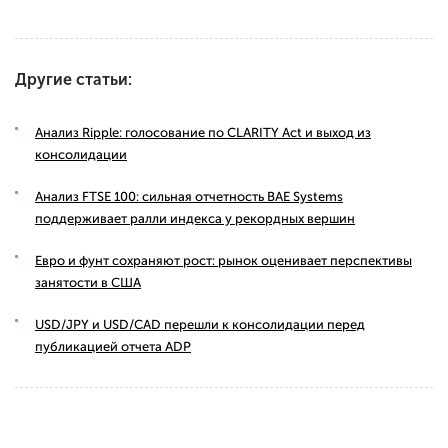
Другие статьи:
Анализ Ripple: голосование по CLARITY Act и выход из
консолидации
Анализ FTSE 100: сильная отчетность BAE Systems
поддерживает ралли индекса у рекордных вершин
Евро и фунт сохраняют рост: рынок оценивает перспективы
занятости в США
USD/JPY и USD/CAD перешли к консолидации перед
публикацией отчета ADP