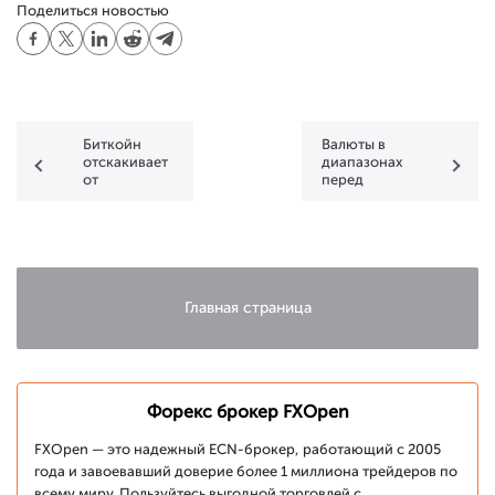
Поделиться новостью
Биткойн
Валюты в
отскакивает
диапазонах
от
перед
минимумов
выходом
NFP
Главная страница
Форекс брокер FXOpen
FXOpen — это надежный ECN-брокер, работающий с 2005
года и завоевавший доверие более 1 миллиона трейдеров по
всему миру. Пользуйтесь выгодной торговлей с