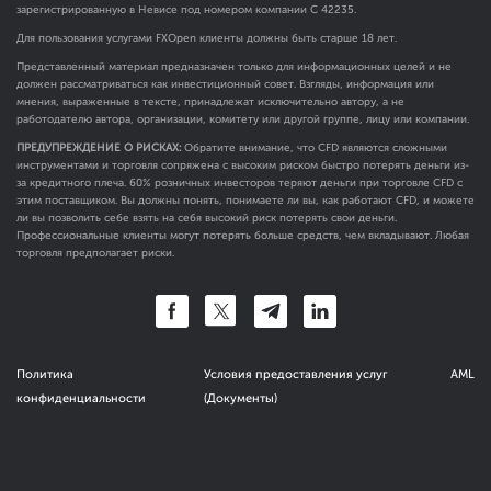
зарегистрированную в Невисе под номером компании C 42235.
Для пользования услугами FXOpen клиенты должны быть старше 18 лет.
Представленный материал предназначен только для информационных целей и не
должен рассматриваться как инвестиционный совет. Взгляды, информация или
мнения, выраженные в тексте, принадлежат исключительно автору, а не
работодателю автора, организации, комитету или другой группе, лицу или компании.
ПРЕДУПРЕЖДЕНИЕ О РИСКАХ:
Обратите внимание, что CFD являются сложными
инструментами и торговля сопряжена с высоким риском быстро потерять деньги из-
за кредитного плеча. 60% розничных инвесторов теряют деньги при торговле CFD с
этим поставщиком. Вы должны понять, понимаете ли вы, как работают CFD, и можете
ли вы позволить себе взять на себя высокий риск потерять свои деньги.
Профессиональные клиенты могут потерять больше средств, чем вкладывают. Любая
торговля предполагает риски.
Политика
Условия предоставления услуг
AML
конфиденциальности
(Документы)