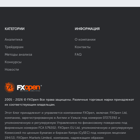
КАТЕГОРИИ
ИНФОРМАЦИЯ
Аналитика
О компании
Трейдерам
Контакты
Методы анализа
FAQ
Конкурсы
Новости
2005 -
2026
© FXOpen Все права защищены. Различные торговые марки принадлежат
их соответствующим владельцам.
Этот блог принадлежит и управляется компаниями FXOpen, включая: FXOpen Ltd,
компанию, зарегистрированную в Англии и Уэльсе под номером 07273392 и
уполномоченную и регулируемую Управлением по финансовому поведению под
фирменным номером FCA
579202
; FXOpen EU Ltd, уполномоченную и регулируемую
Комиссией по ценным бумагам и биржам Кипра (CySEC) под номером лицензии
194/13; FXOpen Markets Limited, компанию, надлежащим образом