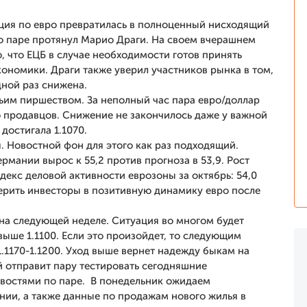
ция по евро превратилась в полноценный нисходящий
о паре протянул Марио Драги. На своем вчерашнем
, что ЕЦБ в случае необходимости готов принять
номики. Драги также уверил участников рынка в том,
дной раз снижена.
ьим пиршеством. За неполный час пара евро/доллар
ло продавцов. Снижение не закончилось даже у важной
достигала 1.1070.
я. Новостной фон для этого как раз подходящий.
ермании вырос к 55,2 против прогноза в 53,9. Рост
екс деловой активности еврозоны за октябрь: 54,0
оверить инвесторы в позитивную динамику евро после
м на следующей неделе. Ситуация во многом будет
 выше 1.1100. Если это произойдет, то следующим
.1170-1.1200. Уход выше вернет надежду быкам на
 отправит пару тестировать сегодняшние
востями по паре. В понедельник ожидаем
нии, а также данные по продажам нового жилья в