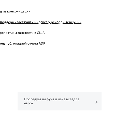
ход из консолидации
ms поддерживает ралли индекса у рекордных вершин
ерспективы занятости в США
ред публикацией отчета ADP
Последует ли фунт и йена вслед за
евро?