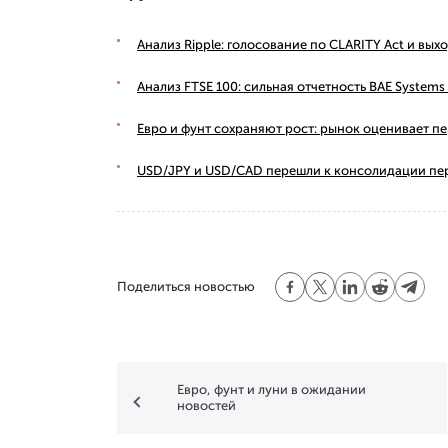
Анализ Ripple: голосование по CLARITY Act и вы
Анализ FTSE 100: сильная отчетность BAE Syste
Евро и фунт сохраняют рост: рынок оценивает п
USD/JPY и USD/CAD перешли к консолидации пе
Поделиться новостью
Евро, фунт и луни в ожидании
новостей