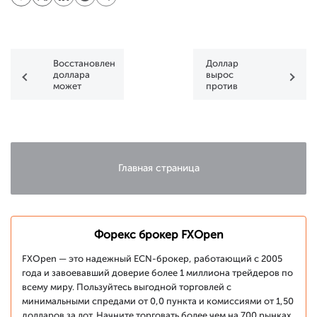
Восстановление
Доллар
доллара
вырос
может
против
замедлиться
большинства
у
валют
стратегических
отметок
Главная страница
Форекс брокер FXOpen
FXOpen — это надежный ECN-брокер, работающий с 2005
года и завоевавший доверие более 1 миллиона трейдеров по
всему миру. Пользуйтесь выгодной торговлей с
минимальными спредами от 0,0 пункта и комиссиями от 1,50
долларов за лот. Начните торговать более чем на 700 рынках