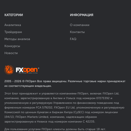
КАТЕГОРИИ
ИНФОРМАЦИЯ
Аналитика
О компании
Трейдерам
Контакты
Методы анализа
FAQ
Конкурсы
Новости
2005 -
2026
© FXOpen Все права защищены. Различные торговые марки принадлежат
их соответствующим владельцам.
Этот блог принадлежит и управляется компаниями FXOpen, включая: FXOpen Ltd,
компанию, зарегистрированную в Англии и Уэльсе под номером 07273392 и
уполномоченную и регулируемую Управлением по финансовому поведению под
фирменным номером FCA
579202
; FXOpen EU Ltd, уполномоченную и регулируемую
Комиссией по ценным бумагам и биржам Кипра (CySEC) под номером лицензии
194/13; FXOpen Markets Limited, компанию, надлежащим образом
зарегистрированную в Невисе под номером компании C 42235.
Для пользования услугами FXOpen клиенты должны быть старше 18 лет.