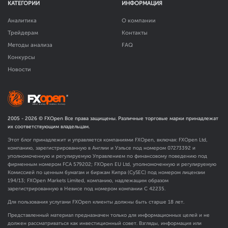
КАТЕГОРИИ
ИНФОРМАЦИЯ
Аналитика
О компании
Трейдерам
Контакты
Методы анализа
FAQ
Конкурсы
Новости
2005 -
2026
© FXOpen Все права защищены. Различные торговые марки принадлежат
их соответствующим владельцам.
Этот блог принадлежит и управляется компаниями FXOpen, включая: FXOpen Ltd,
компанию, зарегистрированную в Англии и Уэльсе под номером 07273392 и
уполномоченную и регулируемую Управлением по финансовому поведению под
фирменным номером FCA
579202
; FXOpen EU Ltd, уполномоченную и регулируемую
Комиссией по ценным бумагам и биржам Кипра (CySEC) под номером лицензии
194/13; FXOpen Markets Limited, компанию, надлежащим образом
зарегистрированную в Невисе под номером компании C 42235.
Для пользования услугами FXOpen клиенты должны быть старше 18 лет.
Представленный материал предназначен только для информационных целей и не
должен рассматриваться как инвестиционный совет. Взгляды, информация или