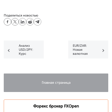
Поделиться новостью
Анализ
EUR/ZAR:
USD/JPY:
Новая
Курс
валютная
опустился
пара для
ниже 140
трейдинга
иен за
на FXOpen
доллар
Главная страница
Форекс брокер FXOpen