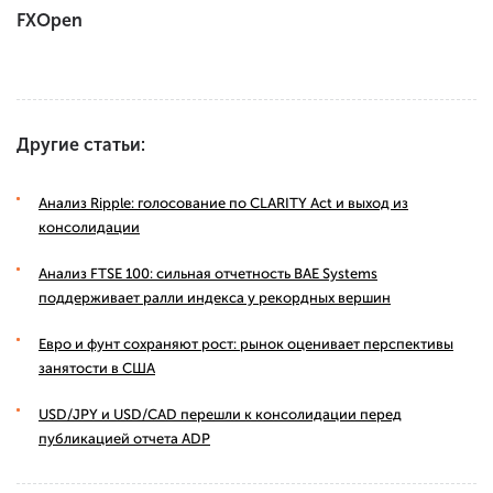
FXOpen
Другие статьи:
Анализ Ripple: голосование по CLARITY Act и выход из
консолидации
Анализ FTSE 100: сильная отчетность BAE Systems
поддерживает ралли индекса у рекордных вершин
Евро и фунт сохраняют рост: рынок оценивает перспективы
занятости в США
USD/JPY и USD/CAD перешли к консолидации перед
публикацией отчета ADP