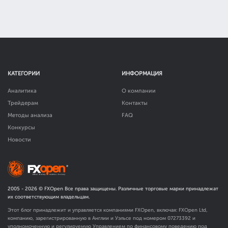
КАТЕГОРИИ
ИНФОРМАЦИЯ
Аналитика
О компании
Трейдерам
Контакты
Методы анализа
FAQ
Конкурсы
Новости
2005 -
2026
© FXOpen Все права защищены. Различные торговые марки принадлежат
их соответствующим владельцам.
Этот блог принадлежит и управляется компаниями FXOpen, включая: FXOpen Ltd,
компанию, зарегистрированную в Англии и Уэльсе под номером 07273392 и
уполномоченную и регулируемую Управлением по финансовому поведению под