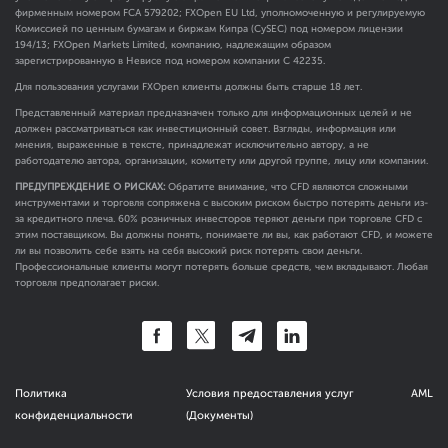
фирменным номером FCA
579202
; FXOpen EU Ltd, уполномоченную и регулируемую
Комиссией по ценным бумагам и биржам Кипра (CySEC) под номером лицензии
194/13; FXOpen Markets Limited, компанию, надлежащим образом
зарегистрированную в Невисе под номером компании C 42235.
Для пользования услугами FXOpen клиенты должны быть старше 18 лет.
Представленный материал предназначен только для информационных целей и не
должен рассматриваться как инвестиционный совет. Взгляды, информация или
мнения, выраженные в тексте, принадлежат исключительно автору, а не
работодателю автора, организации, комитету или другой группе, лицу или компании.
ПРЕДУПРЕЖДЕНИЕ О РИСКАХ:
Обратите внимание, что CFD являются сложными
инструментами и торговля сопряжена с высоким риском быстро потерять деньги из-
за кредитного плеча. 60% розничных инвесторов теряют деньги при торговле CFD с
этим поставщиком. Вы должны понять, понимаете ли вы, как работают CFD, и можете
ли вы позволить себе взять на себя высокий риск потерять свои деньги.
Профессиональные клиенты могут потерять больше средств, чем вкладывают. Любая
торговля предполагает риски.
Политика
Условия предоставления услуг
AML
конфиденциальности
(Документы)