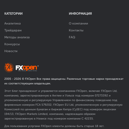
КАТЕГОРИИ
ИНФОРМАЦИЯ
Аналитика
О компании
Трейдерам
Контакты
Методы анализа
FAQ
Конкурсы
Новости
2005 -
2026
© FXOpen Все права защищены. Различные торговые марки принадлежат
их соответствующим владельцам.
Этот блог принадлежит и управляется компаниями FXOpen, включая: FXOpen Ltd,
компанию, зарегистрированную в Англии и Уэльсе под номером 07273392 и
уполномоченную и регулируемую Управлением по финансовому поведению под
фирменным номером FCA
579202
; FXOpen EU Ltd, уполномоченную и регулируемую
Комиссией по ценным бумагам и биржам Кипра (CySEC) под номером лицензии
194/13; FXOpen Markets Limited, компанию, надлежащим образом
зарегистрированную в Невисе под номером компании C 42235.
Для пользования услугами FXOpen клиенты должны быть старше 18 лет.