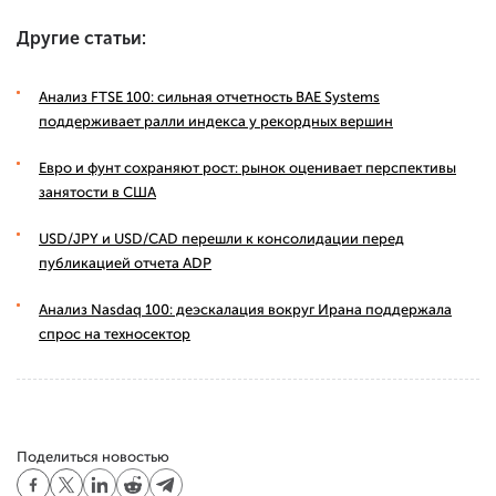
Другие статьи:
Анализ FTSE 100: сильная отчетность BAE Systems
поддерживает ралли индекса у рекордных вершин
Евро и фунт сохраняют рост: рынок оценивает перспективы
занятости в США
USD/JPY и USD/CAD перешли к консолидации перед
публикацией отчета ADP
Анализ Nasdaq 100: деэскалация вокруг Ирана поддержала
спрос на техносектор
Поделиться новостью