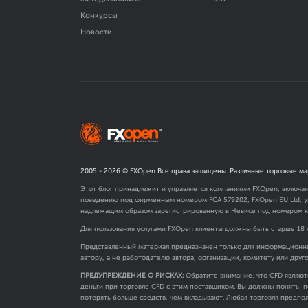
Конкурсы
Новости
2005 -
2026
© FXOpen Все права защищены. Различные торговые ма
Этот блог принадлежит и управляется компаниями FXOpen, включа
поведению под фирменным номером FCA
579202
; FXOpen EU Ltd,
надлежащим образом зарегистрированную в Невисе под номером к
Для пользования услугами FXOpen клиенты должны быть старше 18 
Представленный материал предназначен только для информационны
автору, а не работодателю автора, организации, комитету или друг
ПРЕДУПРЕЖДЕНИЕ О РИСКАХ:
Обратите внимание, что CFD являют
деньги при торговле CFD с этим поставщиком. Вы должны понять, п
потерять больше средств, чем вкладывают. Любая торговля предпол