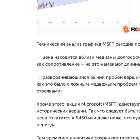
Технический анализ графика MSFT сегодня по
→ цена находится вблизи медианы долгосроч
как сопротивление – на это намекают длинны
→ разворачивающийся бычий пробой вершины
как это было с ложным медвежьим пробоем п
стрелками).
Кроме этого, акция Microsoft (MSFT) действу
исторических вершин. Так что следует быть 
цена откатится к $430 или даже ниже, что л
периода.
Тем временем аналитики сохраняют позитив,