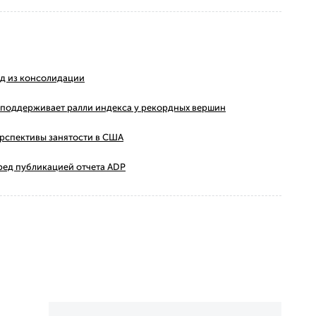
ход из консолидации
ms поддерживает ралли индекса у рекордных вершин
ерспективы занятости в США
ред публикацией отчета ADP