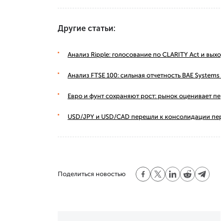
Другие статьи:
Анализ Ripple: голосование по CLARITY Act и вы
Анализ FTSE 100: сильная отчетность BAE Syste
Евро и фунт сохраняют рост: рынок оценивает п
USD/JPY и USD/CAD перешли к консолидации пе
Поделиться новостью