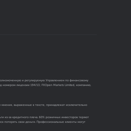
 уполномоченную и регулируемую Управлением по финансовому
 номером лицензии 194/13; FXOpen Markets Limited, компанию,
и мнения, выраженные в тексте, принадлежат исключительно
ги из-за кредитного плеча. 60% розничных инвесторов теряют
риск потерять свои деньги. Профессиональные клиенты могут