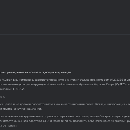
рки принадлежат их соответствующим владельцам.
я: FXOpen Ltd, компанию, зарегистрированную в Англии и Уэльсе под номером 07273392 и
 уполномоченную и регулируемую Комиссией по ценным бумагам и биржам Кипра (CySEC) под
омпании C 42235.
лет.
х целей и не должен рассматриваться как инвестиционный совет. Взгляды, информация ил
ой группе, лицу или компании.
ся сложными инструментами и торговля сопряжена с высоким риском быстро потерять день
онимаете ли вы, как работают CFD, и можете ли вы позволить себе взять на себя высокий 
агает риски.