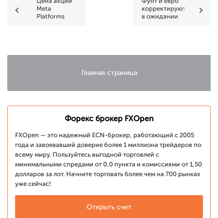
Цена акции
Фунт и евро
Meta
корректируются
Platforms
в ожидании
(META)
данных по
поднялась
занятости в
выше $600
США
Главная страница
Форекс брокер FXOpen
FXOpen — это надежный ECN-брокер, работающий с 2005
года и завоевавший доверие более 1 миллиона трейдеров по
всему миру. Пользуйтесь выгодной торговлей с
минимальными спредами от 0,0 пункта и комиссиями от 1,50
долларов за лот. Начните торговать более чем на 700 рынках
уже сейчас!
Открыть счет