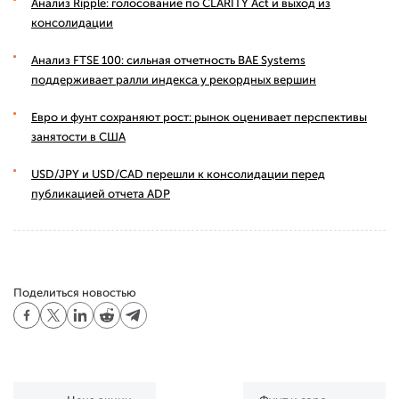
Анализ Ripple: голосование по CLARITY Act и выход из
консолидации
Анализ FTSE 100: сильная отчетность BAE Systems
поддерживает ралли индекса у рекордных вершин
Евро и фунт сохраняют рост: рынок оценивает перспективы
занятости в США
USD/JPY и USD/CAD перешли к консолидации перед
публикацией отчета ADP
Поделиться новостью