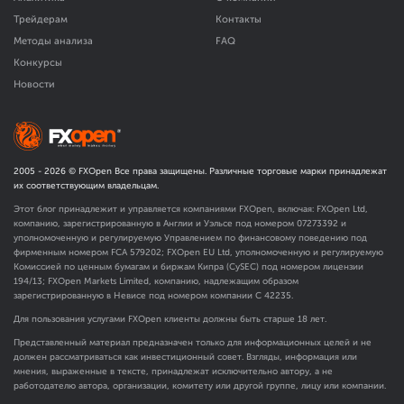
Трейдерам
Контакты
Методы анализа
FAQ
Конкурсы
Новости
2005 -
2026
© FXOpen Все права защищены. Различные торговые марки принадлежат
их соответствующим владельцам.
Этот блог принадлежит и управляется компаниями FXOpen, включая: FXOpen Ltd,
компанию, зарегистрированную в Англии и Уэльсе под номером 07273392 и
уполномоченную и регулируемую Управлением по финансовому поведению под
фирменным номером FCA
579202
; FXOpen EU Ltd, уполномоченную и регулируемую
Комиссией по ценным бумагам и биржам Кипра (CySEC) под номером лицензии
194/13; FXOpen Markets Limited, компанию, надлежащим образом
зарегистрированную в Невисе под номером компании C 42235.
Для пользования услугами FXOpen клиенты должны быть старше 18 лет.
Представленный материал предназначен только для информационных целей и не
должен рассматриваться как инвестиционный совет. Взгляды, информация или
мнения, выраженные в тексте, принадлежат исключительно автору, а не
работодателю автора, организации, комитету или другой группе, лицу или компании.