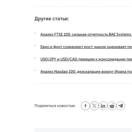
Другие статьи:
Анализ FTSE 100: сильная отчетность BAE Syste
Евро и фунт сохраняют рост: рынок оценивает п
USD/JPY и USD/CAD перешли к консолидации пе
Анализ Nasdaq 100: деэскалация вокруг Ирана п
Поделиться новостью