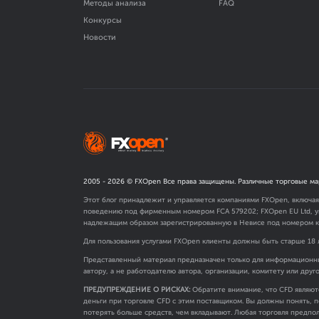
Методы анализа
FAQ
Конкурсы
Новости
2005 -
2026
© FXOpen Все права защищены. Различные торговые ма
Этот блог принадлежит и управляется компаниями FXOpen, включа
поведению под фирменным номером FCA
579202
; FXOpen EU Ltd,
надлежащим образом зарегистрированную в Невисе под номером к
Для пользования услугами FXOpen клиенты должны быть старше 18 
Представленный материал предназначен только для информационны
автору, а не работодателю автора, организации, комитету или друг
ПРЕДУПРЕЖДЕНИЕ О РИСКАХ:
Обратите внимание, что CFD являют
деньги при торговле CFD с этим поставщиком. Вы должны понять, п
потерять больше средств, чем вкладывают. Любая торговля предпол