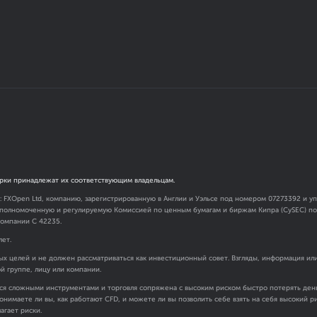
рки принадлежат их соответствующим владельцам.
я: FXOpen Ltd, компанию, зарегистрированную в Англии и Уэльсе под номером 07273392 и
 уполномоченную и регулируемую Комиссией по ценным бумагам и биржам Кипра (CySEC) под
омпании C 42235.
лет.
х целей и не должен рассматриваться как инвестиционный совет. Взгляды, информация ил
ой группе, лицу или компании.
ся сложными инструментами и торговля сопряжена с высоким риском быстро потерять день
онимаете ли вы, как работают CFD, и можете ли вы позволить себе взять на себя высокий 
агает риски.