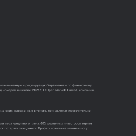
 уполномоченную и регулируемую Управлением по финансовому
 номером лицензии 194/13; FXOpen Markets Limited, компанию,
и мнения, выраженные в тексте, принадлежат исключительно
ги из-за кредитного плеча. 60% розничных инвесторов теряют
риск потерять свои деньги. Профессиональные клиенты могут