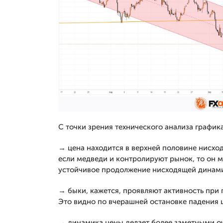
С точки зрения технического анализа график
→ цена находится в верхней половине нисход
если медведи и контролируют рынок, то он м
устойчивое продолжение нисходящей динам
→ быки, кажется, проявляют активность при
Это видно по вчерашней остановке падения ц
→ динамика цены делает более заметными о