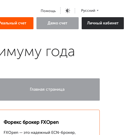
Русский
Помощь
Реальный счет
Демо счет
Личный кабинет
нимуму года
Главная страница
Форекс брокер FXOpen
FXOpen — это надежный ECN-брокер,