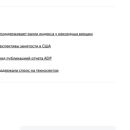
ms поддерживает ралли индекса у рекордных вершин
ерспективы занятости в США
ред публикацией отчета ADP
оддержала спрос на техносектор