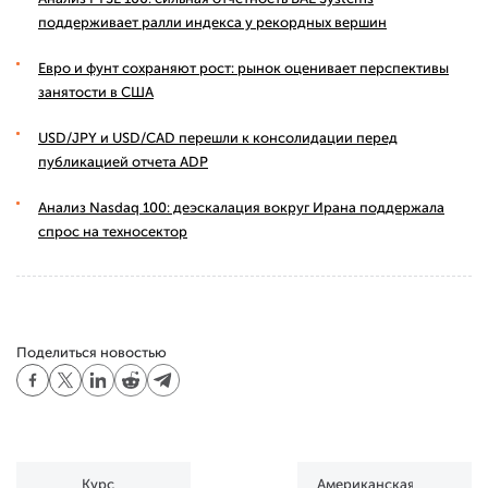
поддерживает ралли индекса у рекордных вершин
Евро и фунт сохраняют рост: рынок оценивает перспективы
занятости в США
USD/JPY и USD/CAD перешли к консолидации перед
публикацией отчета ADP
Анализ Nasdaq 100: деэскалация вокруг Ирана поддержала
спрос на техносектор
Поделиться новостью
Курс
Американская