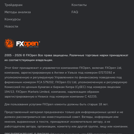
Трейдерам
Контакты
Методы анализа
FAQ
Конкурсы
Новости
2005 -
2026
© FXOpen Все права защищены. Различные торговые марки принадлежат
их соответствующим владельцам.
Этот блог принадлежит и управляется компаниями FXOpen, включая: FXOpen Ltd,
компанию, зарегистрированную в Англии и Уэльсе под номером 07273392 и
уполномоченную и регулируемую Управлением по финансовому поведению под
фирменным номером FCA
579202
; FXOpen EU Ltd, уполномоченную и регулируемую
Комиссией по ценным бумагам и биржам Кипра (CySEC) под номером лицензии
194/13; FXOpen Markets Limited, компанию, надлежащим образом
зарегистрированную в Невисе под номером компании C 42235.
Для пользования услугами FXOpen клиенты должны быть старше 18 лет.
Представленный материал предназначен только для информационных целей и не
должен рассматриваться как инвестиционный совет. Взгляды, информация или
мнения, выраженные в тексте, принадлежат исключительно автору, а не
работодателю автора, организации, комитету или другой группе, лицу или компании.