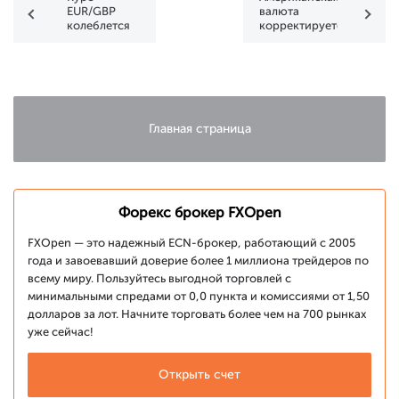
EUR/GBP
валюта
колеблется
корректируется
под
в
влиянием
преддверии
политических
выступления
факторов
Джерома
Пауэлла
Главная страница
Форекс брокер FXOpen
FXOpen — это надежный ECN-брокер, работающий с 2005
года и завоевавший доверие более 1 миллиона трейдеров по
всему миру. Пользуйтесь выгодной торговлей с
минимальными спредами от 0,0 пункта и комиссиями от 1,50
долларов за лот. Начните торговать более чем на 700 рынках
уже сейчас!
Открыть счет