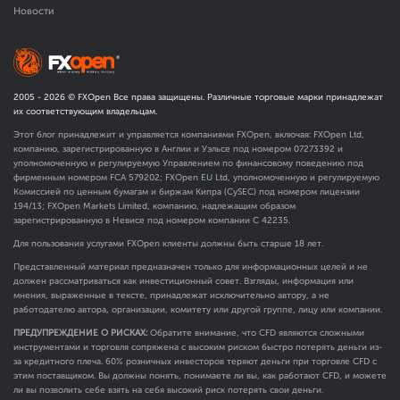
Новости
2005 -
2026
© FXOpen Все права защищены. Различные торговые марки принадлежат
их соответствующим владельцам.
Этот блог принадлежит и управляется компаниями FXOpen, включая: FXOpen Ltd,
компанию, зарегистрированную в Англии и Уэльсе под номером 07273392 и
уполномоченную и регулируемую Управлением по финансовому поведению под
фирменным номером FCA
579202
; FXOpen EU Ltd, уполномоченную и регулируемую
Комиссией по ценным бумагам и биржам Кипра (CySEC) под номером лицензии
194/13; FXOpen Markets Limited, компанию, надлежащим образом
зарегистрированную в Невисе под номером компании C 42235.
Для пользования услугами FXOpen клиенты должны быть старше 18 лет.
Представленный материал предназначен только для информационных целей и не
должен рассматриваться как инвестиционный совет. Взгляды, информация или
мнения, выраженные в тексте, принадлежат исключительно автору, а не
работодателю автора, организации, комитету или другой группе, лицу или компании.
ПРЕДУПРЕЖДЕНИЕ О РИСКАХ:
Обратите внимание, что CFD являются сложными
инструментами и торговля сопряжена с высоким риском быстро потерять деньги из-
за кредитного плеча. 60% розничных инвесторов теряют деньги при торговле CFD с
этим поставщиком. Вы должны понять, понимаете ли вы, как работают CFD, и можете
ли вы позволить себе взять на себя высокий риск потерять свои деньги.