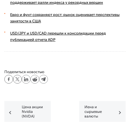
поддерживает ралли индекса у рекордных вершин
Евро и фунт сохраняют рост: рынок оценивает перспективы
занятости в США
USD/JPY и USD/CAD перешли к консолидации перед
публикацией отчета ADP
Поделиться новостью
Цена акции
Иена и
Nvidia
сырьевые
(NVDA)
валюты
незначительно
тестируют
снизилась
значимые