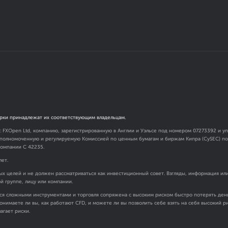
рки принадлежат их соответствующим владельцам.
я: FXOpen Ltd, компанию, зарегистрированную в Англии и Уэльсе под номером 07273392 и
 уполномоченную и регулируемую Комиссией по ценным бумагам и биржам Кипра (CySEC) под
омпании C 42235.
лет.
х целей и не должен рассматриваться как инвестиционный совет. Взгляды, информация ил
ой группе, лицу или компании.
ся сложными инструментами и торговля сопряжена с высоким риском быстро потерять день
онимаете ли вы, как работают CFD, и можете ли вы позволить себе взять на себя высокий 
агает риски.