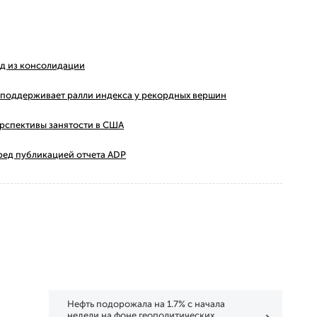
ход из консолидации
ms поддерживает ралли индекса у рекордных вершин
ерспективы занятости в США
ред публикацией отчета ADP
Нефть подорожала на 1.7% с начала
недели на фоне геополитических