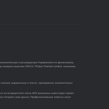
 уполномоченную и регулируемую Управлением по финансовому
 номером лицензии 194/13; FXOpen Markets Limited, компанию,
и мнения, выраженные в тексте, принадлежат исключительно
ги из-за кредитного плеча. 60% розничных инвесторов теряют
риск потерять свои деньги. Профессиональные клиенты могут