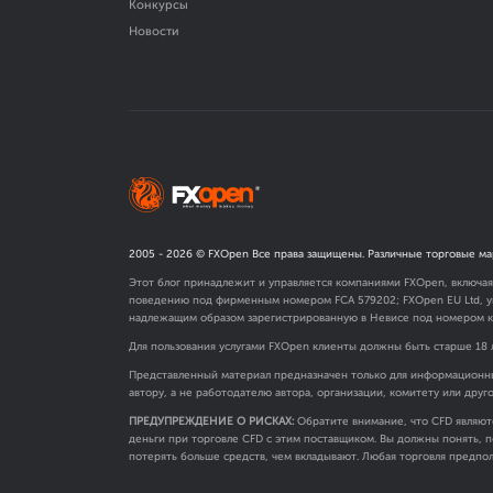
Конкурсы
Новости
2005 -
2026
© FXOpen Все права защищены. Различные торговые ма
Этот блог принадлежит и управляется компаниями FXOpen, включа
поведению под фирменным номером FCA
579202
; FXOpen EU Ltd,
надлежащим образом зарегистрированную в Невисе под номером к
Для пользования услугами FXOpen клиенты должны быть старше 18 
Представленный материал предназначен только для информационны
автору, а не работодателю автора, организации, комитету или друг
ПРЕДУПРЕЖДЕНИЕ О РИСКАХ:
Обратите внимание, что CFD являют
деньги при торговле CFD с этим поставщиком. Вы должны понять, п
потерять больше средств, чем вкладывают. Любая торговля предпол