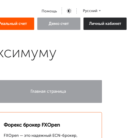
Русский
Помощь
Реальный счет
Демо счет
Личный кабинет
аксимуму
Главная страница
Форекс брокер FXOpen
FXOpen — это надежный ECN-брокер,