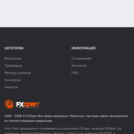
КАТЕГОРИИ
ИНФОРМАЦИЯ
Аналитика
О компании
Трейдерам
Контакты
Методы анализа
FAQ
Конкурсы
Новости
2005 -
2026
© FXOpen Все права защищены. Различные торговые марки принадлежат
их соответствующим владельцам.
Этот блог принадлежит и управляется компаниями FXOpen, включая: FXOpen Ltd,
компанию, зарегистрированную в Англии и Уэльсе под номером 07273392 и