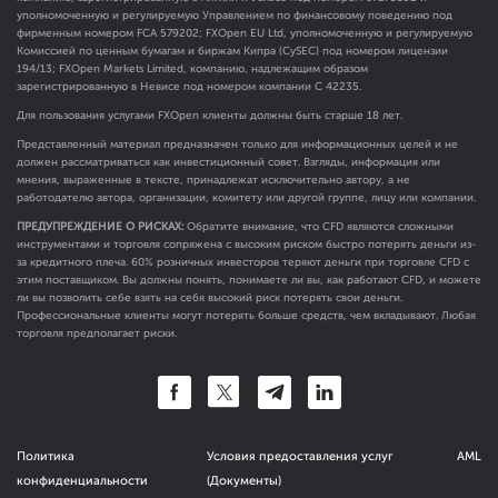
уполномоченную и регулируемую Управлением по финансовому поведению под
фирменным номером FCA
579202
; FXOpen EU Ltd, уполномоченную и регулируемую
Комиссией по ценным бумагам и биржам Кипра (CySEC) под номером лицензии
194/13; FXOpen Markets Limited, компанию, надлежащим образом
зарегистрированную в Невисе под номером компании C 42235.
Для пользования услугами FXOpen клиенты должны быть старше 18 лет.
Представленный материал предназначен только для информационных целей и не
должен рассматриваться как инвестиционный совет. Взгляды, информация или
мнения, выраженные в тексте, принадлежат исключительно автору, а не
работодателю автора, организации, комитету или другой группе, лицу или компании.
ПРЕДУПРЕЖДЕНИЕ О РИСКАХ:
Обратите внимание, что CFD являются сложными
инструментами и торговля сопряжена с высоким риском быстро потерять деньги из-
за кредитного плеча. 60% розничных инвесторов теряют деньги при торговле CFD с
этим поставщиком. Вы должны понять, понимаете ли вы, как работают CFD, и можете
ли вы позволить себе взять на себя высокий риск потерять свои деньги.
Профессиональные клиенты могут потерять больше средств, чем вкладывают. Любая
торговля предполагает риски.
Политика
Условия предоставления услуг
AML
конфиденциальности
(Документы)