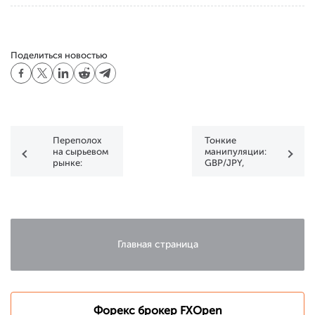
Поделиться новостью
Переполох
Тонкие
на сырьевом
манипуляции:
рынке:
GBP/JPY,
AUD/USD,
EUR/JPY
USD/CAD
Главная страница
Форекс брокер FXOpen