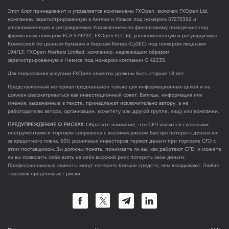
Этот блог принадлежит и управляется компаниями FXOpen, включая: FXOpen Ltd,
компанию, зарегистрированную в Англии и Уэльсе под номером 07273392 и
уполномоченную и регулируемую Управлением по финансовому поведению под
фирменным номером FCA
579202
; FXOpen EU Ltd, уполномоченную и регулируемую
Комиссией по ценным бумагам и биржам Кипра (CySEC) под номером лицензии
194/13; FXOpen Markets Limited, компанию, надлежащим образом
зарегистрированную в Невисе под номером компании C 42235.
Для пользования услугами FXOpen клиенты должны быть старше 18 лет.
Представленный материал предназначен только для информационных целей и не
должен рассматриваться как инвестиционный совет. Взгляды, информация или
мнения, выраженные в тексте, принадлежат исключительно автору, а не
работодателю автора, организации, комитету или другой группе, лицу или компании.
ПРЕДУПРЕЖДЕНИЕ О РИСКАХ:
Обратите внимание, что CFD являются сложными
инструментами и торговля сопряжена с высоким риском быстро потерять деньги из-
за кредитного плеча. 60% розничных инвесторов теряют деньги при торговле CFD с
этим поставщиком. Вы должны понять, понимаете ли вы, как работают CFD, и можете
ли вы позволить себе взять на себя высокий риск потерять свои деньги.
Профессиональные клиенты могут потерять больше средств, чем вкладывают. Любая
торговля предполагает риски.