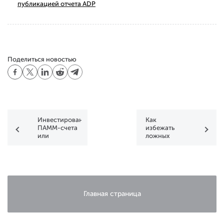
публикацией отчета ADP
Поделиться новостью
Инвестирование:
Как
ПАММ-счета
избежать
или
ложных
автоматическая
сигналов:
торговля c
Фильтры
помощью
анализа на
сигналов?
рынке
Форекс
Главная страница