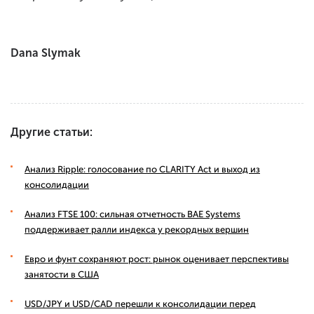
Dana Slymak
Другие статьи:
Анализ Ripple: голосование по CLARITY Act и выход из
консолидации
Анализ FTSE 100: сильная отчетность BAE Systems
поддерживает ралли индекса у рекордных вершин
Евро и фунт сохраняют рост: рынок оценивает перспективы
занятости в США
USD/JPY и USD/CAD перешли к консолидации перед