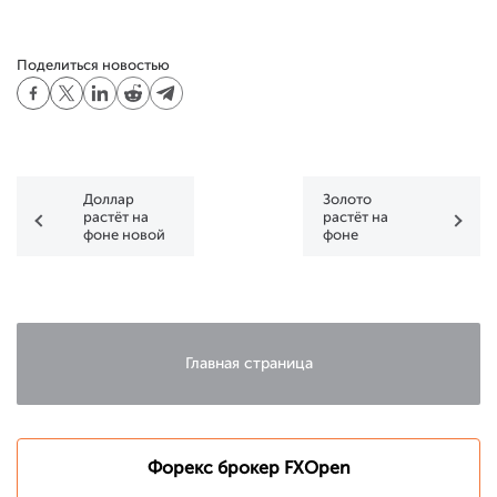
Поделиться новостью
Доллар
Золото
растёт на
растёт на
фоне новой
фоне
волны
переговоров
коронавируса
о стимулах в
США
Главная страница
Форекс брокер FXOpen