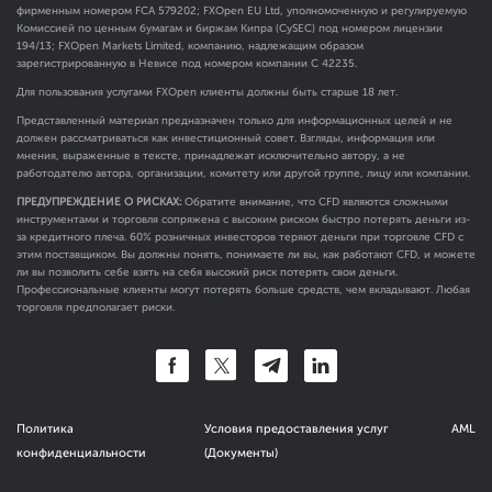
фирменным номером FCA
579202
; FXOpen EU Ltd, уполномоченную и регулируемую
Комиссией по ценным бумагам и биржам Кипра (CySEC) под номером лицензии
194/13; FXOpen Markets Limited, компанию, надлежащим образом
зарегистрированную в Невисе под номером компании C 42235.
Для пользования услугами FXOpen клиенты должны быть старше 18 лет.
Представленный материал предназначен только для информационных целей и не
должен рассматриваться как инвестиционный совет. Взгляды, информация или
мнения, выраженные в тексте, принадлежат исключительно автору, а не
работодателю автора, организации, комитету или другой группе, лицу или компании.
ПРЕДУПРЕЖДЕНИЕ О РИСКАХ:
Обратите внимание, что CFD являются сложными
инструментами и торговля сопряжена с высоким риском быстро потерять деньги из-
за кредитного плеча. 60% розничных инвесторов теряют деньги при торговле CFD с
этим поставщиком. Вы должны понять, понимаете ли вы, как работают CFD, и можете
ли вы позволить себе взять на себя высокий риск потерять свои деньги.
Профессиональные клиенты могут потерять больше средств, чем вкладывают. Любая
торговля предполагает риски.
Политика
Условия предоставления услуг
AML
конфиденциальности
(Документы)