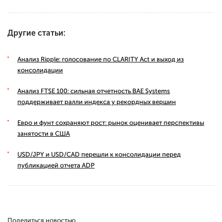
Другие статьи:
Анализ Ripple: голосование по CLARITY Act и выход из
консолидации
Анализ FTSE 100: сильная отчетность BAE Systems
поддерживает ралли индекса у рекордных вершин
Евро и фунт сохраняют рост: рынок оценивает перспективы
занятости в США
USD/JPY и USD/CAD перешли к консолидации перед
публикацией отчета ADP
Поделиться новостью