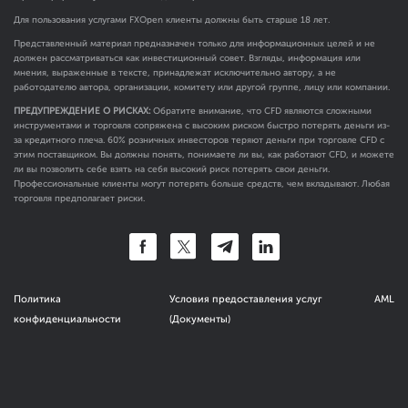
Для пользования услугами FXOpen клиенты должны быть старше 18 лет.
Представленный материал предназначен только для информационных целей и не
должен рассматриваться как инвестиционный совет. Взгляды, информация или
мнения, выраженные в тексте, принадлежат исключительно автору, а не
работодателю автора, организации, комитету или другой группе, лицу или компании.
ПРЕДУПРЕЖДЕНИЕ О РИСКАХ:
Обратите внимание, что CFD являются сложными
инструментами и торговля сопряжена с высоким риском быстро потерять деньги из-
за кредитного плеча. 60% розничных инвесторов теряют деньги при торговле CFD с
этим поставщиком. Вы должны понять, понимаете ли вы, как работают CFD, и можете
ли вы позволить себе взять на себя высокий риск потерять свои деньги.
Профессиональные клиенты могут потерять больше средств, чем вкладывают. Любая
торговля предполагает риски.
Политика
Условия предоставления услуг
AML
конфиденциальности
(Документы)