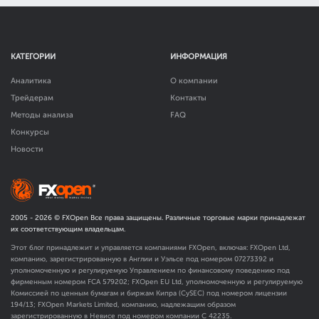
КАТЕГОРИИ
ИНФОРМАЦИЯ
Аналитика
О компании
Трейдерам
Контакты
Методы анализа
FAQ
Конкурсы
Новости
2005 -
2026
© FXOpen Все права защищены. Различные торговые марки принадлежат
их соответствующим владельцам.
Этот блог принадлежит и управляется компаниями FXOpen, включая: FXOpen Ltd,
компанию, зарегистрированную в Англии и Уэльсе под номером 07273392 и
уполномоченную и регулируемую Управлением по финансовому поведению под
фирменным номером FCA
579202
; FXOpen EU Ltd, уполномоченную и регулируемую
Комиссией по ценным бумагам и биржам Кипра (CySEC) под номером лицензии
194/13; FXOpen Markets Limited, компанию, надлежащим образом
зарегистрированную в Невисе под номером компании C 42235.