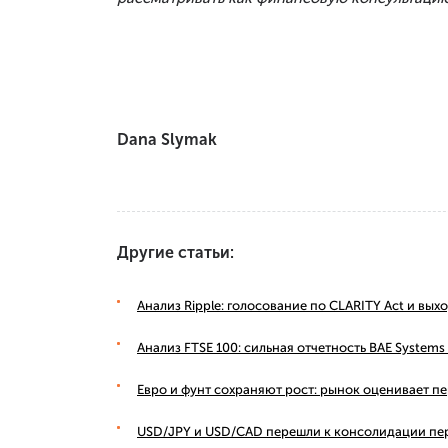
Dana Slymak
Другие статьи:
Анализ Ripple: голосование по CLARITY Act и вы
Анализ FTSE 100: сильная отчетность BAE Syste
Евро и фунт сохраняют рост: рынок оценивает п
USD/JPY и USD/CAD перешли к консолидации пе