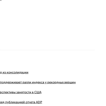
ход из консолидации
ms поддерживает ралли индекса у рекордных вершин
ерспективы занятости в США
ред публикацией отчета ADP