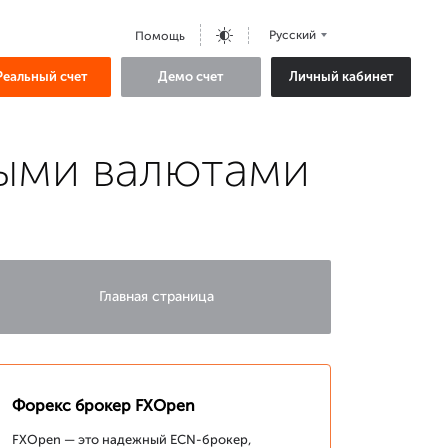
Русский
Помощь
Реальный счет
Демо счет
Личный кабинет
выми валютами
Главная страница
Форекс брокер FXOpen
FXOpen — это надежный ECN-брокер,