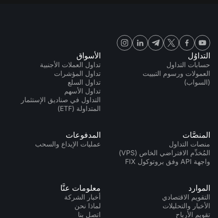
التداوُل
الأسواق
حسابات التداول
تداول العملات الأجنبية
العمولات ورسوم التبييت
تداول المؤشرات
(السواب)
تداول السلع
تداول الأسهم
التداول في صناديق الإستثمار
المتداولة (ETF)
المنصَّات
المدفوعات
منصات التداول
عمليات الإيداع والسحب
المُخدِّم الافتراضي الخاص (VPS)
واجهة API وفق بروتوكول FIX
الموارد
معلومات عنَّا
التقويم الاقتصادي
أخبار الشركة
الأخبار والتحليلات
لماذا نحن
تقويم الأرباح
اتصل بنا