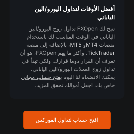
أفضل الأوقات لتداول اليورو/الين
الياباني
تتيح لك FXOpen تداول زوج اليورو/الين
الياباني في الوقت المناسب لك باستخدام
منصات
MT4
و
MT5
، بالإضافة إلى منصة
TickTrader
. وأكثر ما يهم FXOpen، هو أن
تعرف أن القرار دوما قرارك. ولكي تبدأ في
تداول زوج العملات اليورو/الين الياباني،
يمكنك الانضمام لنا اليوم
بفتح حساب مجاني
خاص بك، اجعل أموالك تحقق المزيد.
افتح حساب لتداول الفوركس