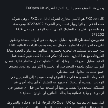
يعمل هذا الموقع ضمن البنية التحتية لشركة FXOpen UK.
FXOpen UK
هو الاسم التجاري لشركة FXOpen Ltd ، وهي شركة
مسجلة في إنجلترا وويلز تحت رقم الشركة 07273392 ومرخصة
ومنظمة من قبل
هيئة السلوك المالي
تحت الرقم المرجعي FCA
.
579202
تحذير من المخاطر
: العقود مقابل الفروقات هي أدوات معقدة وتنطوي
على مخاطر عالية لخسارة الأموال بسرعة بسبب الرافعة المالية. 60٪
من حسابات مستثمري التجزئة يخسرون أموالهم عند تداول العقود مقابل
الفروقات مع هذا المزود. يجب أن تفكر فيما إذا كنت تفهم كيفية عمل
العقود مقابل الفروقات ، وما إذا كنت تستطيع تحمل مخاطر عالية بفقدان
أموالك. يمكن للعملاء المحترفين أن يخسروا أكثر مما يودعونه. تنطوي
جميع عمليات التداول على مخاطر.
المعلومات الموجودة على هذا الموقع ليست موجهة إلى المقيمين في
الولايات المتحدة أو بلجيكا أو جمهورية التشيك أو أي دولة أخرى غير
المملكة المتحدة ولا يقصد توزيعها أو استخدامها من قبل أي شخص في
أي دولة أو ولاية قضائية بما يخالف القانون أو اللوائح المحلية.ة
قبل تنفيذ أي معاملة مع FXOpen UK، الرجاء قراءة
الأحكام والشروط
بالإضافة إلى
إخلاء المسؤولية و تحذير المخاطر
والتي يمكن تحميلها من