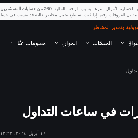
ة لخسارة الأموال بسرعة بسبب الرافعة المالية.
60٪ من حسابات المستثمرين 
 مقابل الفروقات وفيما إذا كنت تستطيع تحمل مخاطر عالية قد تتسبب فى خسار
ؤولية وتحذير المخاطر
سواق
المنصَّات
الموارد
معلومات عنَّا
١٦ أبريل ٢٠٢٥، ١٣:٢٢