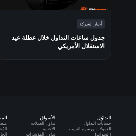
أخبار الشركة
جدول ساعات التداول خلال عطلة عيد
الاستقلال الأمريكي
التداوُل
الأسواق
المن
حسابات التداول
تداول العملات
منصا
العمولات ورسوم التبييت
الأجنبية
المُخ
(السواب)
تداول المؤشرات
الخاص 