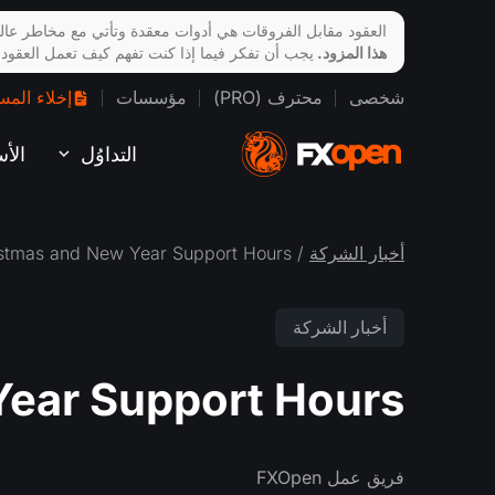
العقود مقابل الفروقات هي أدوات معقدة وتأتي مع مخاطر عالي
هذا المزود.
يجب أن تفكر فيما إذا كنت تفهم كيف تعمل العقود
شخصى
محترف (PRO)
مؤسسات
إخلاء المس
التداوُل
الأ
أخبار الشركة
/ Christmas and New Year Support Hours
أخبار الشركة
Year Support Hours
فريق عمل FXOpen