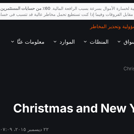
ة لخسارة الأموال بسرعة بسبب الرافعة المالية.
60٪ من حسابات المستثمرين 
 مقابل الفروقات وفيما إذا كنت تستطيع تحمل مخاطر عالية قد تتسبب فى خسار
ؤولية وتحذير المخاطر
سواق
المنصَّات
الموارد
معلومات عنَّا
Christmas and New 
٢٢ ديسمبر ٢٠١٥، ٠٧:٠٩