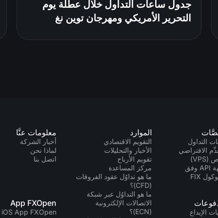
جدول ساعات التداول خلال عطلة يوم
التحرير الأمريكي ومهرجان توين نغ
صَّات
الموارد
معلومات عنَّا
ت التداول
التقويم الاقتصادي
أخبار الشركة
دِّم الافتراضي
الأخبار والتحليلات
لماذا نحن
(VPS)
تقويم الأرباح
اتصل بنا
واجهة API وفق
مركز المساعدة
كول FIX
ما هو تداوُل عقود الفروقات
(CFD)؟
ما هو التداوُل عبر شبكة
دفوعات
App FXOpen
الاتصالات الإلكترونية
(ECN)؟
ت الإيداع
iOS App FXOpen