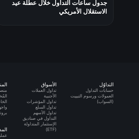
جدول ساعات التداول خلال عطلة عيد
الاستقلال الأمريكي
التداوُل
الأسواق
المن
حسابات التداول
تداول العملات
منصا
العمولات ورسوم التبييت
الأجنبية
المُخ
(السواب)
تداول المؤشرات
الخاص 
تداول السلع
تداول الأسهم
بروتو
التداول في صناديق
الإستثمار المتداولة
الم
(ETF)
عمليا