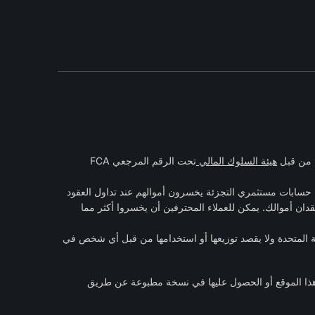
هيئة السلوك المالي
تحت الرقم المرجعي FCA
 الفروقات هي أدوات معقدة وتنطوي على مخاطر عالية لخسارة الأموال بسرعة بسبب الرافعة المالية. 60٪ من حسابات مستثمري التجزئة يخسرون أموالهم عند تداول العقود
قدان أموالك. يمكن للعملاء المحترفين أن يخسروا أكثر مما
كة المتحدة ولا يقصد توزيعها أو استخدامها من قبل أي شخص في
هذا الموقع أو الحصول عليها في نسخة مطبوعة عن طريق