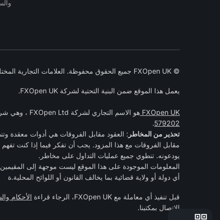
وال
© FXOpen UK جميع الحقوق محفوظة. العلامات التجارية المختلفة التي يملكها أصحابها. 2005-2026
يعمل هذا الموقع ضمن البنية التحتية لشركة FXOpen UK.
FXOpen UK
هو الاسم التجاري لشركة FXOpen Ltd ، وهي شركة مسجلة في إنجلترا وويلز تحت رقم الشركة 07273392 ومرخصة ومنظمة من قبل
.
579202
تحذير من المخاطر
مقابل الفروقات مع هذا المزود. يجب أن تفكر فيما إذا كنت تفهم 
يودعونه. تنطوي جميع عمليات التداول على مخاطر.
المعلومات الموجودة على هذا الموقع ليست موجهة إلى المقيمين ف
أي دولة أو ولاية قضائية بما يخالف القانون أو اللوائح المحلية.ة
قبل تنفيذ أي معاملة مع FXOpen UK، الرجاء قراءة
الأحكام وا
الاتصال بمكتبنا.