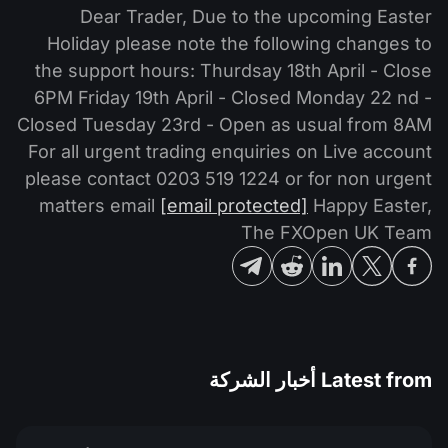
MT4
iOS FXOpen App
المُخدِّم الافتراضي الخاص (VPS)
Dear Trader, Due to the upcoming Easter
تداول الأسهم
الأخبار والتحليلات
أخبار الشركة
Holiday please note the following changes to
MT5
واجهة API وفق بروتوكول FIX
Android FXOpen App
التداول في صناديق الإستثمار المتداولة (ETF)
تقويم توزيعات الأرباح
the support hours: Thurdsay 18th April - Close
لماذا نحن
مقارنة
6PM Friday 19th April - Closed Monday 22 nd -
مركز المساعدة
Closed Tuesday 23rd - Open as usual from 8AM
اتصل بنا
For all urgent trading enquiries on Live account
ما هو تداوُل عقود الفروقات (CFD)؟
please contact 0203 519 1224 or for non urgent
matters email
[email protected]
Happy Easter,
ما هو التداوُل عبر شبكة الاتصالات الإلكترونية (ECN)؟
The FXOpen UK Team
ما هو وسيط الفوركس؟
Latest from
أخبار الشركة