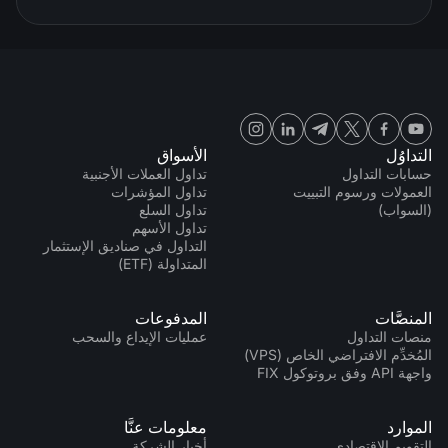
التداوُل
الأسواق
حسابات التداول
تداول العملات الأجنبية
العمولات ورسوم التبييت
تداول المؤشرات
(السواب)
تداول السلع
تداول الأسهم
التداول في صناديق الإستثمار
المتداولة (ETF)
المنصَّات
المدفوعات
منصات التداول
عمليات الإيداع والسحب
المُخدِّم الافتراضي الخاص (VPS)
واجهة API وفق بروتوكول FIX
الموارد
معلومات عنَّا
التقويم الاقتصادي
أخبار الشركة