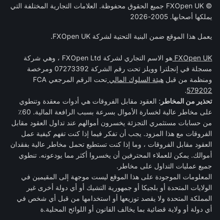
© FXOpen UK جميع الحقوق محفوظة. العلامات التجارية المختلفة التي
يملكها أصحابها. 2005-2026
يعمل هذا الموقع ضمن البنية التحتية لشركة FXOpen UK.
FXOpen UK
هو الاسم التجاري لشركة FXOpen Ltd ، وهي شركة
مسجلة في إنجلترا وويلز تحت رقم الشركة 07273392 ومرخصة
ومنظمة من قبل
هيئة السلوك المالي
تحت الرقم المرجعي FCA
.
579202
تحذير من المخاطر
: العقود مقابل الفروقات هي أدوات معقدة وتنطوي
على مخاطر عالية لخسارة الأموال بسرعة بسبب الرافعة المالية. 60٪
من حسابات مستثمري التجزئة يخسرون أموالهم عند تداول العقود مقابل
الفروقات مع هذا المزود. يجب أن تفكر فيما إذا كنت تفهم كيفية عمل
العقود مقابل الفروقات ، وما إذا كنت تستطيع تحمل مخاطر عالية بفقدان
أموالك. يمكن للعملاء المحترفين أن يخسروا أكثر مما يودعونه. تنطوي
جميع عمليات التداول على مخاطر.
المعلومات الموجودة على هذا الموقع ليست موجهة إلى المقيمين في
الولايات المتحدة أو بلجيكا أو جمهورية التشيك أو أي دولة أخرى غير
المملكة المتحدة ولا يقصد توزيعها أو استخدامها من قبل أي شخص في
أي دولة أو ولاية قضائية بما يخالف القانون أو اللوائح المحلية.ة