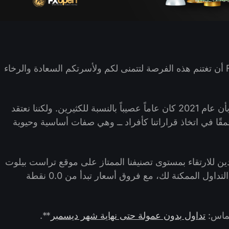
مع اقتراب عام 2021 من نهايته، تود FXOpen أن تغتنم هذه الفرصة لتتمنى لكم ولأسرتكم السعادة والرخاء
اسمحوا لنا أن نؤكد على ما لا يحتاج إلى تأكيد بأن عام 2021 كان عاماً عصيباً بالنسبة للكثيرين. ولكننا نعتقد
مقًا في اتخاذ قراراتنا كأفراد ــ وهي صفات أساسية وحيوية
 للارتقاء بمستوى تصنيفنا الممتاز على موقع تراست بيلوت
(TrustPilot) * ومواصلة خلق أفضل ظروف التداول الممكنة لك، مع فروق أسعار تبدأ من 0.0 نقطة
سماس:
تداول بدون عمولة حتى نهاية شهر ديسمبر
**.