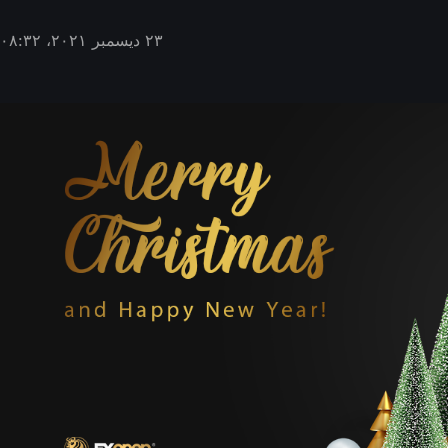
٢٣ ديسمبر ٢٠٢١، ٠٨:٣٢