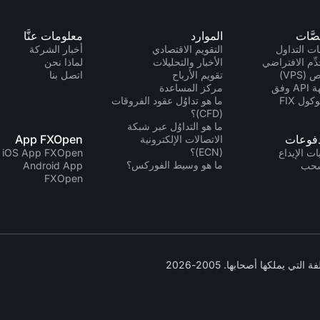
صَّات
الموارد
معلومات عنَّا
ت التداول
التقويم الاقتصادي
أخبار الشركة
دِّم الافتراضي
الأخبار والتحليلات
لماذا نحن
(VPS)
تقويم الأرباح
اتصل بنا
واجهة API وفق
مركز المساعدة
كول FIX
ما هو تداوُل عقود الفروقات
(CFD)؟
ما هو التداوُل عبر شبكة
دفوعات
App FXOpen
الاتصالات الإلكترونية
(ECN)؟
ت الإيداع
iOS App FXOpen
ما هو وسيط الفوركس؟
سحب
Android App
FXOpen