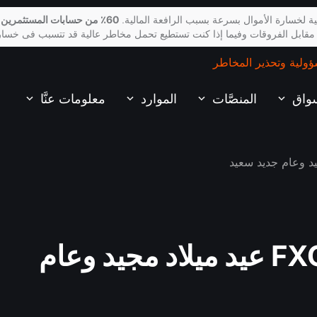
ة لخسارة الأموال بسرعة بسبب الرافعة المالية.
60٪ من حسابات المستثمرين 
 مقابل الفروقات وفيما إذا كنت تستطيع تحمل مخاطر عالية قد تتسبب فى خسار
ؤولية وتحذير المخاطر
سواق
المنصَّات
الموارد
معلومات عنَّا
تتمنى لكم شركة FXOpen عيد ميلاد مجيد وعام