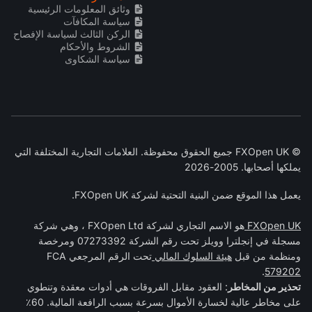
وثائق المعلومات الرئيسية
سياسة المكافآت
الركن الثالث لسياسة الإفصاح
الشروط والأحكام
سياسة الشكاوى
© FXOpen UK جميع الحقوق محفوظة. العلامات التجارية المختلفة التي
يملكها أصحابها. 2005-2026
يعمل هذا الموقع ضمن البنية التحتية لشركة FXOpen UK.
FXOpen UK
هو الاسم التجاري لشركة FXOpen Ltd ، وهي شركة
مسجلة في إنجلترا وويلز تحت رقم الشركة 07273392 ومرخصة
ومنظمة من قبل
هيئة السلوك المالي
تحت الرقم المرجعي FCA
.
579202
تحذير من المخاطر
: العقود مقابل الفروقات هي أدوات معقدة وتنطوي
على مخاطر عالية لخسارة الأموال بسرعة بسبب الرافعة المالية. 60٪