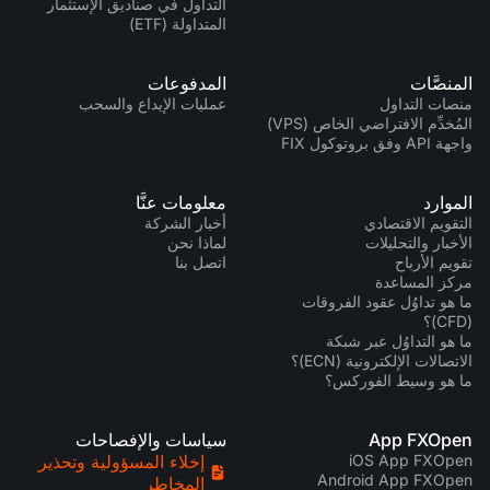
التداول في صناديق الإستثمار
المتداولة (ETF)
المنصَّات
المدفوعات
منصات التداول
عمليات الإيداع والسحب
المُخدِّم الافتراضي الخاص (VPS)
واجهة API وفق بروتوكول FIX
الموارد
معلومات عنَّا
التقويم الاقتصادي
أخبار الشركة
الأخبار والتحليلات
لماذا نحن
تقويم الأرباح
اتصل بنا
مركز المساعدة
ما هو تداوُل عقود الفروقات
(CFD)؟
ما هو التداوُل عبر شبكة
الاتصالات الإلكترونية (ECN)؟
ما هو وسيط الفوركس؟
App FXOpen
سياسات والإفصاحات
iOS App FXOpen
إخلاء المسؤولية وتحذير
Android App FXOpen
المخاطر