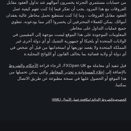
من حسابات مستثمري التجزئة يخسرون أموالهم عند تداول العقود مقابل
الفروقات مع هذا المزود. يجب أن تفكر فيما إذا كنت تفهم كيفية عمل
العقود مقابل الفروقات ، وما إذا كنت تستطيع تحمل مخاطر عالية بفقدان
أموالك. يمكن للعملاء المحترفين أن يخسروا أكثر مما يودعونه. تنطوي
جميع عمليات التداول على مخاطر.
المعلومات الموجودة على هذا الموقع ليست موجهة إلى المقيمين في
الولايات المتحدة أو بلجيكا أو جمهورية التشيك أو أي دولة أخرى غير
المملكة المتحدة ولا يقصد توزيعها أو استخدامها من قبل أي شخص في
أي دولة أو ولاية قضائية بما يخالف القانون أو اللوائح المحلية.ة
قبل تنفيذ أي معاملة مع FXOpen UK، الرجاء قراءة
الأحكام والشروط
بالإضافة إلى
إخلاء المسؤولية و تحذير المخاطر
والتي يمكن تحميلها من
هذا الموقع أو الحصول عليها في نسخة مطبوعة عن طريق الاتصال
بمكتبنا.
الخصوصية
الشروط (الوثائق)
مكافحة غسل الأموال (AML)