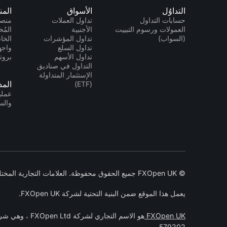
التداوُل
الأسواق
المن
حسابات التداول
تداول العملات
منصا
العمولات ورسوم التبييت
الأجنبية
المُخ
(السواب)
تداول المؤشرات
الخاص 
تداول السلع
تداول الأسهم
بروتو
التداول في صناديق
الإستثمار المتداولة
الم
(ETF)
عمليا
وال
© FXOpen UK جميع الحقوق محفوظة. العلامات التجارية المختلفة التي يملكها أصحابها. 2005-2026
يعمل هذا الموقع ضمن البنية التحتية لشركة FXOpen UK.
FXOpen UK
هو الاسم التجاري لشركة FXOpen Ltd ، وهي شركة مسجلة في إنجلترا وويلز تحت رقم الشركة 07273392 ومرخصة ومنظمة من قبل
.
579202