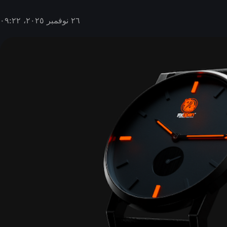
٢٦ نوفمبر ٢٠٢٥، ٠٩:٢٢