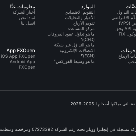
صَّات
الموارد
معلومات عنَّا
ت التداول
التقويم الاقتصادي
أخبار الشركة
دِّم الافتراضي
الأخبار والتحليلات
لماذا نحن
(VPS)
تقويم الأرباح
اتصل بنا
واجهة API وفق
مركز المساعدة
كول FIX
ما هو تداوُل عقود الفروقات
(CFD)؟
ما هو التداوُل عبر شبكة
دفوعات
App FXOpen
الاتصالات الإلكترونية
(ECN)؟
ت الإيداع
iOS App FXOpen
ما هو وسيط الفوركس؟
سحب
Android App
FXOpen