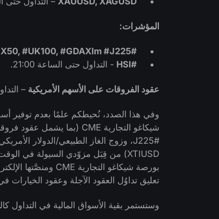
XAUUSD, XAGUSD
– التداول حتى الساعة
المؤشرات:
#AUS200, #FCHI, #ESX50, #UK100, #GDAXIm #J225
#HSI
- التداول حتى الساعة 21:00.
عقود الفروقات على الأسهم الأمريكية
– التداول 
XTIUSD) من قِبَل مزوّدي السيولة في 
تعليق تداوُل العقود الآجلة وعقود الخيارات في منصَّة ex
وستستمر بقية الأسواق المالية في التداول كالم