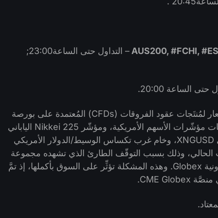
20:45 .
– التداول حتى الساعة23:00;
حتى الساعة 20:00.
وفي هذا الصدد، نُحيطكم علمًا بعدم توفير أسعار لمُنتَجات عقود الفروقات (CFDs) المُعتمدة على بورصة
شيكاغو التجارية CME (بما يشمل عقود فروقات مؤشّرات الأسهم الأمريكية، ومؤشّر Nikkei 225 الياباني
#J225، وزوج الغاز الطبيعي/الدولار الأمريكي XNGUSD، وخام غرب تكساس الوسيط/الدولار الأمريكي
الوقت الحالي، وذلك بسبب التوقّف الطارئ الذي تشهده مجموعة
بورصة شيكاغو التجارية CME ومنصَّتها الإلكترونية Globex. وهذه المشكلة تؤثِّر على السوق بأكملها، إذ تمَّ
CME Glob.
عتاد.