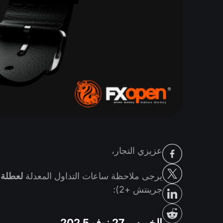
عزيزي التجار،
يرجى ملاحظة ساعات التداول المعدلة
لعطلة
جرينتش +2):
الخميس 27 نوفم5 202