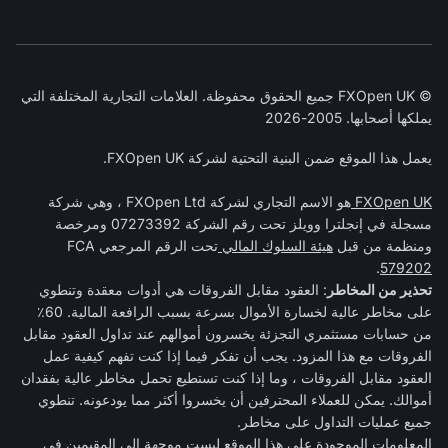
© FXOpen UK جميع الحقوق محفوظة. العلامات التجارية المختلفة التي
يملكها أصحابها. 2005-2026
يعمل هذا الموقع ضمن البنية التحتية لشركة FXOpen UK.
FXOpen UK
هو الاسم التجاري لشركة FXOpen Ltd ، وهي شركة
مسجلة في إنجلترا وويلز تحت رقم الشركة 07273392 ومرخصة
ومنظمة من قبل
هيئة السلوك المالي
تحت الرقم المرجعي FCA
.
579202
تحذير من المخاطر
: العقود مقابل الفروقات هي أدوات معقدة وتنطوي
على مخاطر عالية لخسارة الأموال بسرعة بسبب الرافعة المالية. 60٪
من حسابات مستثمري التجزئة يخسرون أموالهم عند تداول العقود مقابل
الفروقات مع هذا المزود. يجب أن تفكر فيما إذا كنت تفهم كيفية عمل
العقود مقابل الفروقات ، وما إذا كنت تستطيع تحمل مخاطر عالية بفقدان
أموالك. يمكن للعملاء المحترفين أن يخسروا أكثر مما يودعونه. تنطوي
جميع عمليات التداول على مخاطر.
المعلومات الموجودة على هذا الموقع ليست موجهة إلى المقيمين في