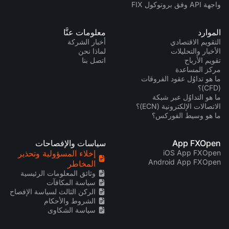
واجهة API وفق بروتوكول FIX
الموارد
معلومات عنَّا
التقويم الاقتصادي
أخبار الشركة
الأخبار والتحليلات
لماذا نحن
تقويم الأرباح
اتصل بنا
مركز المساعدة
ما هو تداوُل عقود الفروقات
(CFD)؟
ما هو التداوُل عبر شبكة
الاتصالات الإلكترونية (ECN)؟
ما هو وسيط الفوركس؟
App FXOpen
سياسات والإفصاحات
iOS App FXOpen
إخلاء المسؤولية وتحذير
Android App FXOpen
المخاطر
وثائق المعلومات الرئيسية
سياسة المكافآت
الركن الثالث لسياسة الإفصاح
الشروط والأحكام
سياسة الشكاوى