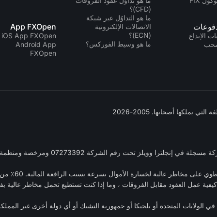
كول FIX
ما هو تداوُل عقود الفروقات
(CFD)؟
ما هو التداوُل عبر شبكة
دفوعات
App FXOpen
الاتصالات الإلكترونية
(ECN)؟
ت الإيداع
iOS App FXOpen
ما هو وسيط الفوركس؟
سحب
Android App
FXOpen
: العقود مقابل
كيفية عمل العقود مقابل الفروقات ، وما إذا كنت تستطيع تحمل مخاطر عالية بف
ي الولايات المتحدة أو بلجيكا أو جمهورية التشيك أو أي دولة أخرى غير الممل