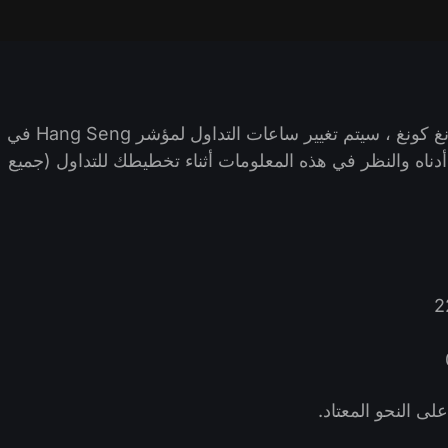
نظرًا لمهرجان Chung Yeung القادم في هونغ كونغ ، سيتم تغيير ساعات التداول لمؤشر Hang Seng في
لجدول أدناه والنظر في هذه المعلومات أثناء تخطيطك للتداول (جميع
لى النحو المعتاد.