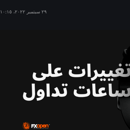
٢٩ سبتمبر ٢٠٢٢، ١٠:١٥