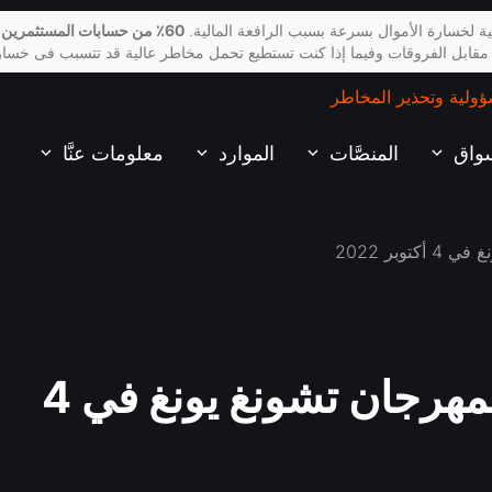
ة لخسارة الأموال بسرعة بسبب الرافعة المالية.
60٪ من حسابات المستثمرين 
 مقابل الفروقات وفيما إذا كنت تستطيع تحمل مخاطر عالية قد تتسبب فى خسار
ؤولية وتحذير المخاطر
سواق
المنصَّات
الموارد
معلومات عنَّا
بر 2022
جدول ساعات التداول لمهرجان تشونغ يونغ في 4