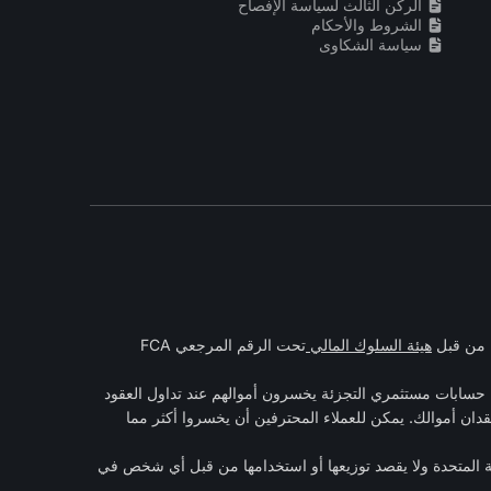
الركن الثالث لسياسة الإفصاح
الشروط والأحكام
سياسة الشكاوى
هيئة السلوك المالي
تحت الرقم المرجعي FCA
 الفروقات هي أدوات معقدة وتنطوي على مخاطر عالية لخسارة الأموال بسرعة بسبب الرافعة المالية. 60٪ من حسابات مستثمري التجزئة يخسرون أموالهم عند تداول العقود
قدان أموالك. يمكن للعملاء المحترفين أن يخسروا أكثر مما
كة المتحدة ولا يقصد توزيعها أو استخدامها من قبل أي شخص في