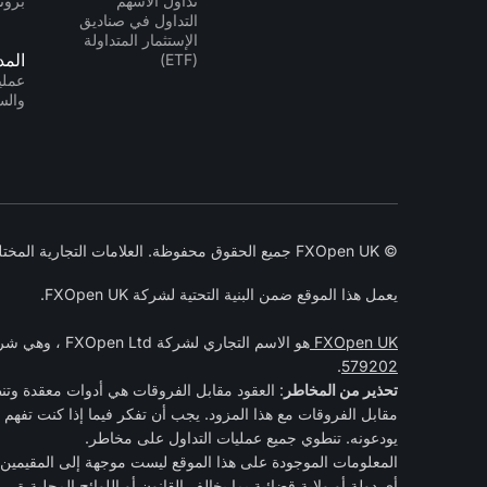
تداول الأسهم
بروتو
التداول في صناديق
الإستثمار المتداولة
الم
(ETF)
عمليا
وال
© FXOpen UK جميع الحقوق محفوظة. العلامات التجارية المختلفة التي يملكها أصحابها. 2005-2026
يعمل هذا الموقع ضمن البنية التحتية لشركة FXOpen UK.
FXOpen UK
هو الاسم التجاري لشركة FXOpen Ltd ، وهي شركة مسجلة في إنجلترا وويلز تحت رقم الشركة 07273392 ومرخصة ومنظمة من قبل
.
579202
تحذير من المخاطر
مقابل الفروقات مع هذا المزود. يجب أن تفكر فيما إذا كنت تفهم 
يودعونه. تنطوي جميع عمليات التداول على مخاطر.
المعلومات الموجودة على هذا الموقع ليست موجهة إلى المقيمين ف
أي دولة أو ولاية قضائية بما يخالف القانون أو اللوائح المحلية.ة