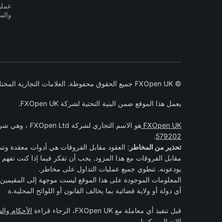
عمليا
وال
© FXOpen UK جميع الحقوق محفوظة. العلامات التجارية المختلفة التي يملكها أصحابها. 2005-2026
يعمل هذا الموقع ضمن البنية التحتية لشركة FXOpen UK.
FXOpen UK
هو الاسم التجاري لشركة FXOpen Ltd ، وهي شركة مسجلة في إنجلترا وويلز تحت رقم الشركة 07273392 ومرخصة ومنظمة من قبل
.
579202
تحذير من المخاطر
مقابل الفروقات مع هذا المزود. يجب أن تفكر فيما إذا كنت تفهم 
يودعونه. تنطوي جميع عمليات التداول على مخاطر.
المعلومات الموجودة على هذا الموقع ليست موجهة إلى المقيمين ف
أي دولة أو ولاية قضائية بما يخالف القانون أو اللوائح المحلية.ة
قبل تنفيذ أي معاملة مع FXOpen UK، الرجاء قراءة
الأحكام وا
الاتصال بمكتبنا.