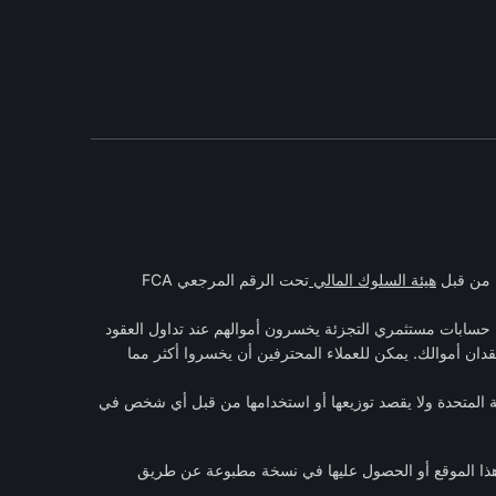
هيئة السلوك المالي
تحت الرقم المرجعي FCA
 الفروقات هي أدوات معقدة وتنطوي على مخاطر عالية لخسارة الأموال بسرعة بسبب الرافعة المالية. 60٪ من حسابات مستثمري التجزئة يخسرون أموالهم عند تداول العقود
قدان أموالك. يمكن للعملاء المحترفين أن يخسروا أكثر مما
كة المتحدة ولا يقصد توزيعها أو استخدامها من قبل أي شخص في
هذا الموقع أو الحصول عليها في نسخة مطبوعة عن طريق