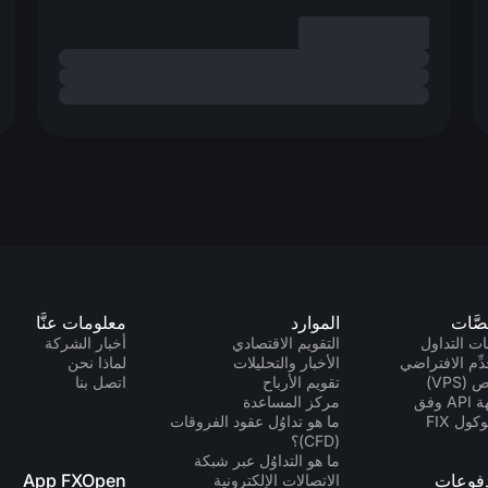
صَّات
الموارد
معلومات عنَّا
ت التداول
التقويم الاقتصادي
أخبار الشركة
دِّم الافتراضي
الأخبار والتحليلات
لماذا نحن
(VPS)
تقويم الأرباح
اتصل بنا
واجهة API وفق
مركز المساعدة
كول FIX
ما هو تداوُل عقود الفروقات
(CFD)؟
ما هو التداوُل عبر شبكة
دفوعات
App FXOpen
الاتصالات الإلكترونية