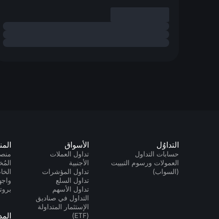
التداوُل
الأسواق
المن
حسابات التداول
تداول العملات
منصا
العمولات ورسوم التبييت
الأجنبية
المُخ
(السواب)
تداول المؤشرات
الخاص 
تداول السلع
تداول الأسهم
بروتو
التداول في صناديق
الإستثمار المتداولة
الم
(ETF)