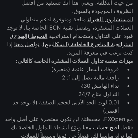
من حيث التكلفة. ويعني هذا أنك تستفيد من أفضل
الظروف الموجودة بالسوق.
المستشارون الخبراء
متاحة ومتوفرة لدعم متداولي
العملات المشفرة، وبفضل تقنية ECN الخاصة بنا، لا توجد
قيود على التداول بإستخدام استراتجية
التحوط (الهيدج)،
استراتجية المتاجرة الخاطفة (السكالبينج)
.
تواصل معنا
إذا
كنت ترغب في معرفة المزيد.
ميزات منصة تداول العملات المشفرة الخاصة كالتالى:
فروقات أسعار عائمة (متغيرة)
رافعة مالية تصل إلى 1: 2
نداء الهامش 30٪
التداول متاح 24/7
0.01 لوت الحد الأدنى لحجم الصفقة (لا يوجد حد
أقصى)
مع FXOpen، محفظتك لن تكون مقتصرة على أصل واحد
فقط.
افتح حساب معنا
ونوّع أنشطة التداول الخاصة بك
كما تراه مناسبا لك. فضلاً عن كوننا وسيطاً للعملات