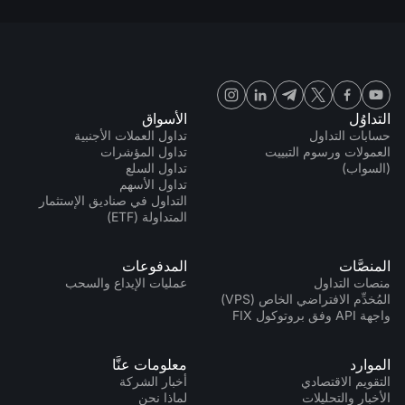
التداوُل
الأسواق
حسابات التداول
تداول العملات الأجنبية
العمولات ورسوم التبييت
تداول المؤشرات
(السواب)
تداول السلع
تداول الأسهم
التداول في صناديق الإستثمار
المتداولة (ETF)
المنصَّات
المدفوعات
منصات التداول
عمليات الإيداع والسحب
المُخدِّم الافتراضي الخاص (VPS)
واجهة API وفق بروتوكول FIX
الموارد
معلومات عنَّا
التقويم الاقتصادي
أخبار الشركة
الأخبار والتحليلات
لماذا نحن