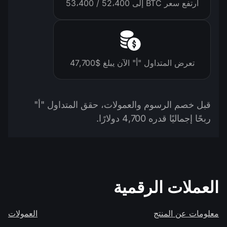
ارتفع سعر BTC إلى 52،400 / 53،400
تعرض المتداول "أ" الآن يبلغ $47,700
قبل خصم الرسوم والعمولات، حقق المتداول "أ"
ربحًا إجماليًا قدره 4,700 دولارًا.
العملات الرقمية
معلومات عن المنتج
العمولات