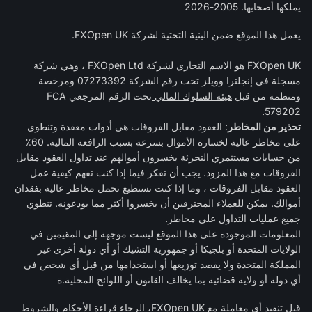
يملكها أصحابها. 2005-2026
يعمل هذا الموقع ضمن البنية التحتية لشركة FXOpen UK.
FXOpen UK
هو الاسم التجاري لشركة FXOpen Ltd ، وهي شركة
مسجلة في إنجلترا وويلز تحت رقم الشركة 07273392 ومرخصة
ومنظمة من قبل
هيئة السلوك المالي
تحت الرقم المرجعي FCA
.
579202
تحذير من المخاطر
: العقود مقابل الفروقات هي أدوات معقدة وتنطوي
على مخاطر عالية لخسارة الأموال بسرعة بسبب الرافعة المالية. 60٪
من حسابات مستثمري التجزئة يخسرون أموالهم عند تداول العقود مقابل
الفروقات مع هذا المزود. يجب أن تفكر فيما إذا كنت تفهم كيفية عمل
العقود مقابل الفروقات ، وما إذا كنت تستطيع تحمل مخاطر عالية بفقدان
أموالك. يمكن للعملاء المحترفين أن يخسروا أكثر مما يودعونه. تنطوي
جميع عمليات التداول على مخاطر.
المعلومات الموجودة على هذا الموقع ليست موجهة إلى المقيمين في
الولايات المتحدة أو بلجيكا أو جمهورية التشيك أو أي دولة أخرى غير
المملكة المتحدة ولا يقصد توزيعها أو استخدامها من قبل أي شخص في
أي دولة أو ولاية قضائية بما يخالف القانون أو اللوائح المحلية.ة
قبل تنفيذ أي معاملة مع FXOpen UK، الرجاء قراءة
الأحكام والشروط