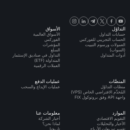
التداوُل
الأسواق
حسابات التداول
الأسواق العالمية
الحساب التجريبي للفوركس
الفوركس
العمولات ورسوم التبييت
المؤشرات
(السواب)
السلع
أدوات المتداول
التداول في صناديق الإستثمار
المتداولة (ETF)
العملات الرقمية
المنصَّات
عمليات الدفع
منصَّات التداوُل
عمليات الإيداع والسحب
المُخدِّم الافتراضي الخاص (VPS)
واجهة API وفق بروتوكول FIX
الموارد
معلومات عنا
التقويم الاقتصادي
أخبار الشركة
الأخبار والتحليلات
لماذا نحن؟
تقويم توزيعات الأرباح
تاريخنا