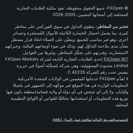
© FXOpen. جميع الحقوق محفوظة. تعود ملكية العلامات التجارية
المختلفة إلى أصحابها المعنيين. 2005-2026
تحذير من المخاطر:
ينطوي التداول في سوق الفوركس على مخاطر
كبيرة، بما يشمل احتمال الخسارة الكاملة للأموال المُستثمَرة وخسائر
أخرى، وهو غير مناسب للجميع. ويتعيَّن على العملاء اتخاذ قرار مستقل
بشأن مدى ملاءمة التداوُل لهم، وذلك في ضوء أوضاعهم المالية، وخبراتهم
الاستثمارية، وقدرتهم على تحمُّل المخاطر، وغيرها من العوامل.
FXOpen INT
إحدى العلامات التجارية التابعة لشركة FXOpen Markets
Limited محدودة المسؤولية، وهي شركة مُسجَّلة أصولًا في جزيرة
نيفيس تحت رقم الشركة C 42235.
لا تُقدِّم FXOpen خدماتها للمقيمين في الولايات المتحدة الأمريكية.
المعلومات الواردة في هذا الموقع غير موجَّهَة إلى الجمهور في بلجيكا
واليابان، ولا إلى أي شخص في أي دولة أو ولاية قضائية/منطقة يكون فيها
توزيع هذه المعلومات أو استخدامها مخالفًا للقوانين أو اللوائح التنظيمية
المحلية.
الخصوصية
الشروط (الوثائق)
مكافحة غسل الأموال (AML)