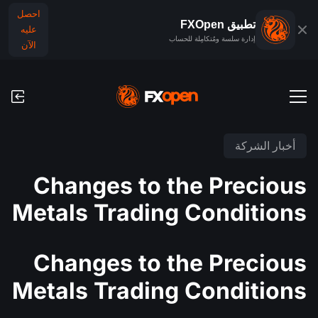
احصل
تطبيق FXOpen
عليه
إدارة سلسة ومُتكامِلة للحساب
الآن
حسابات التداول
أخبار الشركة
الحساب التجريبي للفوركس
الأسواق العالمية
Changes to the Precious
العمولات ورسوم التبييت (السواب)
الفوركس
Metals Trading Conditions
منصَّات التداوُل
عمليات الدفع
المؤشرات
TickTrader
عمليات الإيداع والسحب
التقويم الاقتصادي
Changes to the Precious
السلع
مقارنة
Metals Trading Conditions
الأخبار والتحليلات
أخبار الشركة
تطبيق FXOpen