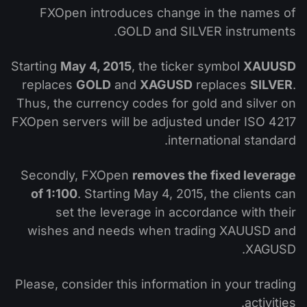
التداول في صناديق الإستثمار المتداولة (ETF)
تقويم توزيعات الأرباح
FXOpen introduces change in the names of
لماذا نحن؟
iOS FXOpen App
المُخدِّم الافتراضي الخاص (VPS)
GOLD and SILVER instruments.
العملات الرقمية
منتدى الفوركس
تاريخنا
واجهة API وفق بروتوكول FIX
Android FXOpen App
Starting
May 4, 2015
, the ticker symbol
XAUUSD
مركز المساعدة
اتصل بنا
replaces
GOLD
and
XAGUSD
replaces
SILVER
.
ما هو تداوُل عقود الفروقات (CFD)؟
Thus, the currency codes for gold and silver on
FXOpen servers will be adjusted under ISO 4217
ما هو التداوُل عبر شبكة الاتصالات الإلكترونية (ECN)؟
international standard.
ما هو وسيط الفوركس؟
Secondly, FXOpen
removes the fixed leverage
of 1:100
. Starting May 4, 2015, the clients can
set the leverage in accordance with their
wishes and needs when trading XAUUSD and
XAGUSD.
Please, consider this information in your trading
activities.