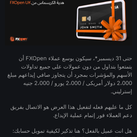
التداول في صناديق الإستثمار المتداولة (ETF)
تقويم توزيعات الأرباح
لماذا نحن؟
iOS FXOpen App
المُخدِّم الافتراضي الخاص (VPS)
العملات الرقمية
منتدى الفوركس
تاريخنا
واجهة API وفق بروتوكول FIX
Android FXOpen App
مركز المساعدة
اتصل بنا
ما هو تداوُل عقود الفروقات (CFD)؟
حتى 31 ديسمبر*، سيكون بوسع عملاء FXOpen أن
ما هو التداوُل عبر شبكة الاتصالات الإلكترونية (ECN)؟
يتمتعوا بتداول من دون عمولات على جميع تداولات
ما هو وسيط الفوركس؟
الأسهم والمؤشرات بمجرد أن يتجاوز صافي إيداعهم مبلغ
2،000 دولار أمريكى / 2،000 يورو / 2،000 جنيه
إسترليني.
كل ما عليهم فعله لتفعيل هذا العرض هو الاتصال بفريق
دعم العملاء فور إتمام عملية الإيداع.
هل انت عميل بالفعل؟ هنا تذكير لكيفية تمويل حسابك: