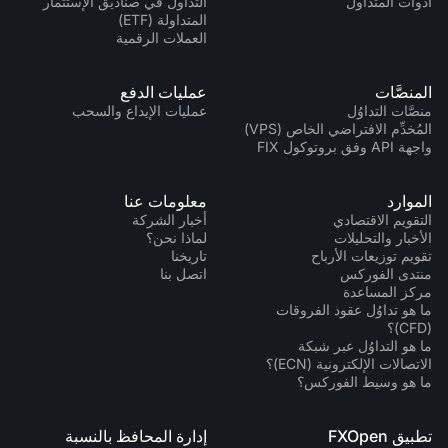
أدوات المتداول
التداول في صناديق الإستثمار
المتداولة (ETF)
العملات الرقمية
المنصَّات
عمليات الدفع
منصَّات التداوُل
عمليات الإيداع والسحب
المُخدِّم الافتراضي الخاص (VPS)
واجهة API وفق بروتوكول FIX
الموارد
معلومات عنا
التقويم الاقتصادي
أخبار الشركة
الأخبار والتحليلات
لماذا نحن؟
تقويم توزيعات الأرباح
تاريخنا
منتدى الفوركس
اتصل بنا
مركز المساعدة
ما هو تداوُل عقود الفروقات
(CFD)؟
ما هو التداوُل عبر شبكة
الاتصالات الإلكترونية (ECN)؟
ما هو وسيط الفوركس؟
تطبيق FXOpen
إدارة المحافظ بالنسبة