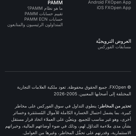
PAMM
Android FXOpen App
iOS FXOpen App
ما هو نظام PAMM؟
تقييم حسابات PAMM
حسابات PAMM ECN
المتداولون الرئيسيون والمتابعون
العروض الترويجيَّة
مسابقات الفوركس
© FXOpen. جميع الحقوق محفوظة. تعود ملكية العلامات التجارية
المختلفة إلى أصحابها المعنيين. 2005-2026
تحذير من المخاطر:
ينطوي التداول في سوق الفوركس على مخاطر
كبيرة، بما يشمل احتمال الخسارة الكاملة للأموال المُستثمَرة وخسائر
أخرى، وهو غير مناسب للجميع. ويتعيَّن على العملاء اتخاذ قرار مستقل
بشأن مدى ملاءمة التداوُل لهم، وذلك في ضوء أوضاعهم المالية، وخبراتهم
الاستثمارية، وقدرتهم على تحمُّل المخاطر، وغيرها من العوامل.