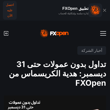
احصل
تطبيق FXOpen
عليه
إدارة سلسة ومُتكامِلة للحساب
الآن
حسابات التداول
أخبار الشركة
الحساب التجريبي للفوركس
الأسواق العالمية
تداول بدون عمولات حتى 31
العمولات ورسوم التبييت (السواب)
الفوركس
ديسمبر: هدية الكريسماس من
منصَّات التداوُل
عمليات الدفع
المؤشرات
FXOpen
TickTrader
عمليات الإيداع والسحب
التقويم الاقتصادي
السلع
مقارنة
الأخبار والتحليلات
أخبار الشركة
تطبيق FXOpen