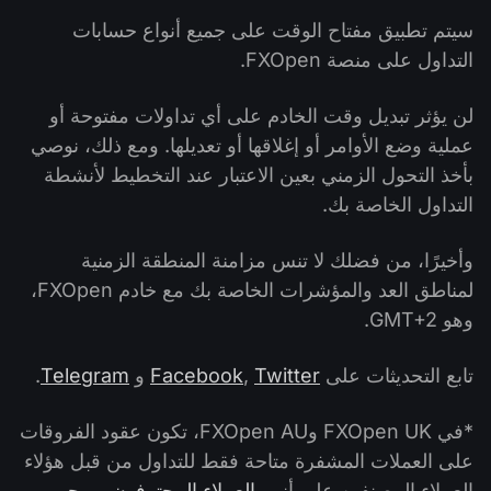
سيتم تطبيق مفتاح الوقت على جميع أنواع حسابات
التداول على منصة FXOpen.
لن يؤثر تبديل وقت الخادم على أي تداولات مفتوحة أو
عملية وضع الأوامر أو إغلاقها أو تعديلها. ومع ذلك، نوصي
بأخذ التحول الزمني بعين الاعتبار عند التخطيط لأنشطة
التداول الخاصة بك.
وأخيرًا، من فضلك لا تنس مزامنة المنطقة الزمنية
لمناطق العد والمؤشرات الخاصة بك مع خادم FXOpen،
وهو GMT+2.
تابع التحديثات على
Twitter
,
Facebook
و
Telegram
.
*في FXOpen UK وFXOpen AU، تكون عقود الفروقات
على العملات المشفرة متاحة فقط للتداول من قبل هؤلاء
العملاء المصنفين على أنهم
العملاء المحترفون بموجب