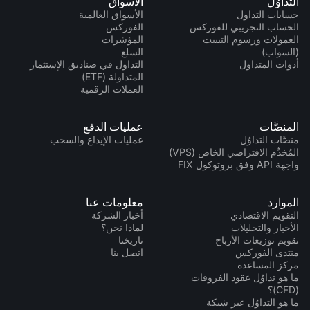
التداوُل
الأسواق
حسابات التداول
الأسواق العالمية
الحساب التجريبي للفوركس
الفوركس
العمولات ورسوم التبييت
المؤشرات
(السواب)
السلع
أدوات المتداول
التداول في صناديق الإستثمار
المتداولة (ETF)
العملات الرقمية
المنصَّات
عمليات الدفع
منصَّات التداوُل
عمليات الإيداع والسحب
المُخدِّم الافتراضي الخاص (VPS)
واجهة API وفق بروتوكول FIX
الموارد
معلومات عنا
التقويم الاقتصادي
أخبار الشركة
الأخبار والتحليلات
لماذا نحن؟
تقويم توزيعات الأرباح
تاريخنا
منتدى الفوركس
اتصل بنا
مركز المساعدة
ما هو تداوُل عقود الفروقات
(CFD)؟
ما هو التداوُل عبر شبكة