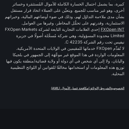
كبيرة، بما يشمل احتمال الخسارة الكاملة للأموال المُستثمَرة وخسائر
أخرى، وهو غير مناسب للجميع. ويتعيَّن على العملاء اتخاذ قرار مستقل
بشأن مدى ملاءمة التداوُل لهم، وذلك في ضوء أوضاعهم المالية، وخبراتهم
الاستثمارية، وقدرتهم على تحمُّل المخاطر، وغيرها من العوامل.
FXOpen INT
إحدى العلامات التجارية التابعة لشركة FXOpen Markets
Limited محدودة المسؤولية، وهي شركة مُسجَّلة أصولًا في جزيرة
نيفيس تحت رقم الشركة C 42235.
لا تُقدِّم FXOpen خدماتها للمقيمين في الولايات المتحدة الأمريكية.
المعلومات الواردة في هذا الموقع غير موجَّهَة إلى الجمهور في بلجيكا
واليابان، ولا إلى أي شخص في أي دولة أو ولاية قضائية/منطقة يكون فيها
توزيع هذه المعلومات أو استخدامها مخالفًا للقوانين أو اللوائح التنظيمية
المحلية.
الخصوصية
الشروط (الوثائق)
مكافحة غسل الأموال (AML)