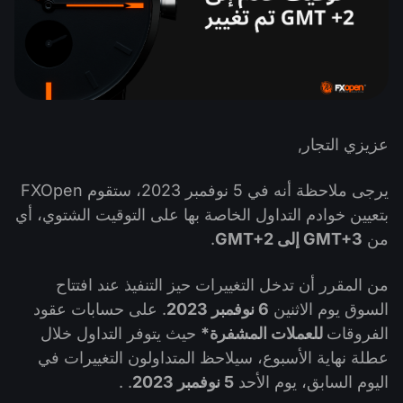
التداول في صناديق الإستثمار المتداولة (ETF)
تقويم توزيعات الأرباح
لماذا نحن؟
iOS FXOpen App
المُخدِّم الافتراضي الخاص (VPS)
العملات الرقمية
منتدى الفوركس
تاريخنا
واجهة API وفق بروتوكول FIX
Android FXOpen App
مركز المساعدة
اتصل بنا
ما هو تداوُل عقود الفروقات (CFD)؟
عزيزي التجار,
ما هو التداوُل عبر شبكة الاتصالات الإلكترونية (ECN)؟
يرجى ملاحظة أنه في 5 نوفمبر 2023، ستقوم FXOpen
بتعيين خوادم التداول الخاصة بها على التوقيت الشتوي، أي
ما هو وسيط الفوركس؟
من
GMT+3 إلى GMT+2
.
من المقرر أن تدخل التغييرات حيز التنفيذ عند افتتاح
السوق يوم الاثنين
6 نوفمبر 2023
. على حسابات عقود
الفروقات
للعملات المشفرة*
حيث يتوفر التداول خلال
عطلة نهاية الأسبوع، سيلاحظ المتداولون التغييرات في
اليوم السابق، يوم الأحد
5 نوفمبر 2023
. .