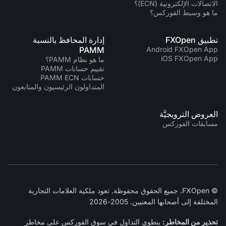
الاتصالات الإلكترونية (ECN)؟
ما هو وسيط الفوركس؟
تطبيق FXOpen
إدارة المحافظ بالنسبة
PAMM
Android FXOpen App
iOS FXOpen App
ما هو نظام PAMM؟
تقييم حسابات PAMM
حسابات PAMM ECN
المتداولون الرئيسيون والمتابعون
العروض الترويجيَّة
مسابقات الفوركس
© FXOpen. جميع الحقوق محفوظة. تعود ملكية العلامات التجارية
المختلفة إلى أصحابها المعنيين. 2005-2026
تحذير من المخاطر:
ينطوي التداول في سوق الفوركس على مخاطر