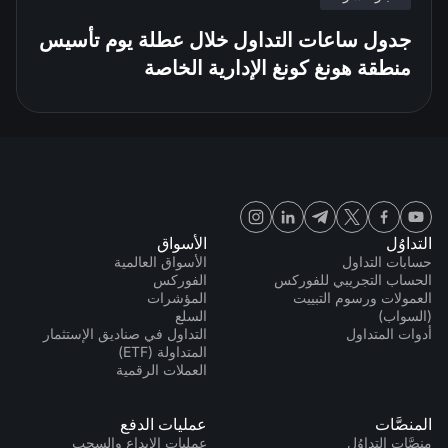
جدول ساعات التداول خلال عطلة يوم تأسيس
منطقة هونغ كونغ الإدارية الخاصة
التداوُل
الأسواق
حسابات التداول
الأسواق العالمية
الحساب التجريبي للفوركس
الفوركس
العمولات ورسوم التبييت
المؤشرات
(السواب)
السلع
أدوات المتداول
التداول في صناديق الإستثمار
المتداولة (ETF)
العملات الرقمية
المنصَّات
عمليات الدفع
منصَّات التداوُل
عمليات الإيداع والسحب