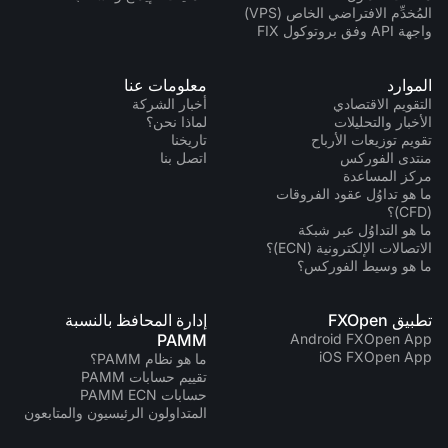
المُخدِّم الافتراضي الخاص (VPS)
واجهة API وفق بروتوكول FIX
الموارد
معلومات عنا
التقويم الاقتصادي
أخبار الشركة
الأخبار والتحليلات
لماذا نحن؟
تقويم توزيعات الأرباح
تاريخنا
منتدى الفوركس
اتصل بنا
مركز المساعدة
ما هو تداوُل عقود الفروقات
(CFD)؟
ما هو التداوُل عبر شبكة
الاتصالات الإلكترونية (ECN)؟
ما هو وسيط الفوركس؟
تطبيق FXOpen
إدارة المحافظ بالنسبة
PAMM
Android FXOpen App
iOS FXOpen App
ما هو نظام PAMM؟
تقييم حسابات PAMM
حسابات PAMM ECN
المتداولون الرئيسيون والمتابعون