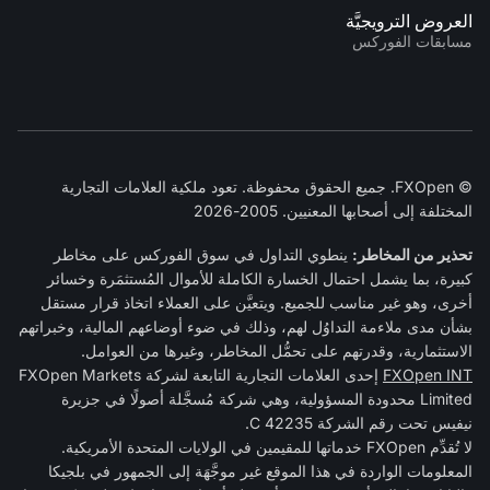
العروض الترويجيَّة
مسابقات الفوركس
© FXOpen. جميع الحقوق محفوظة. تعود ملكية العلامات التجارية
المختلفة إلى أصحابها المعنيين. 2005-2026
تحذير من المخاطر:
ينطوي التداول في سوق الفوركس على مخاطر
كبيرة، بما يشمل احتمال الخسارة الكاملة للأموال المُستثمَرة وخسائر
أخرى، وهو غير مناسب للجميع. ويتعيَّن على العملاء اتخاذ قرار مستقل
بشأن مدى ملاءمة التداوُل لهم، وذلك في ضوء أوضاعهم المالية، وخبراتهم
الاستثمارية، وقدرتهم على تحمُّل المخاطر، وغيرها من العوامل.
FXOpen INT
إحدى العلامات التجارية التابعة لشركة FXOpen Markets
Limited محدودة المسؤولية، وهي شركة مُسجَّلة أصولًا في جزيرة
نيفيس تحت رقم الشركة C 42235.
لا تُقدِّم FXOpen خدماتها للمقيمين في الولايات المتحدة الأمريكية.
المعلومات الواردة في هذا الموقع غير موجَّهَة إلى الجمهور في بلجيكا