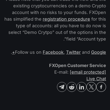
التداول في صناديق الإستثمار المتداولة (ETF)
تقويم توزيعات الأرباح
existing cryptocurrencies on a demo Crypto
لماذا نحن؟
iOS FXOpen App
المُخدِّم الافتراضي الخاص (VPS)
account with no risks to your funds. FXOpen
العملات الرقمية
منتدى الفوركس
تاريخنا
has simplified the
registration procedure
for this
واجهة API وفق بروتوكول FIX
Android FXOpen App
مركز المساعدة
type of accounts: all you have to do now is
اتصل بنا
select “Demo Crytpo” out of the options in the
ما هو تداوُل عقود الفروقات (CFD)؟
field “Account type”.
ما هو التداوُل عبر شبكة الاتصالات الإلكترونية (ECN)؟
.
Follow us on
Facebook
,
Twitter
and
Google+
ما هو وسيط الفوركس؟
FXOpen Customer Service
E-mail:
[email protected]
Live Chat