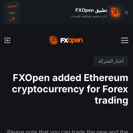
احصل
تطبيق FXOpen
عليه
إدارة سلسة ومُتكامِلة للحساب
الآن
حسابات التداول
أخبار الشركة
الحساب التجريبي للفوركس
الأسواق العالمية
FXOpen added Ethereum
العمولات ورسوم التبييت (السواب)
الفوركس
cryptocurrency for Forex
منصَّات التداوُل
عمليات الدفع
المؤشرات
trading
TickTrader
عمليات الإيداع والسحب
التقويم الاقتصادي
السلع
مقارنة
الأخبار والتحليلات
أخبار الشركة
تطبيق FXOpen
Please note that you can trade the new and the