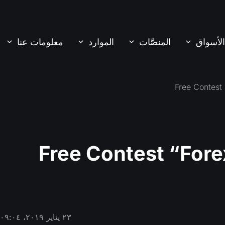
الأسواق
المنصَّات
الموارد
معلومات عنا
Free Contest “Fore
٢٣ يناير ٢٠١٩، ٠٩:٠٤