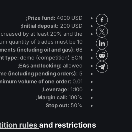
Prize fund:
4000 USD;
Initial deposit:
200 USD;
increased by at least 20% and the
m quantity of trades must be 10;
ments (including oil and gas):
68;
t type:
demo (competition) ECN;
EAs and locking:
allowed;
e (including pending orders):
5;
nimum volume of one order:
0.01;
Leverage:
1:100;
Margin call:
100%;
Stop out:
50%.
ition rules
and restrictions: