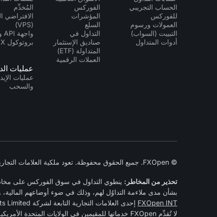
الحساب التجريبي
الفوركس
المُخدِّم
للفوركس
المؤشرات
الافتراضي ا
العمولات ورسوم
السلع
(VPS)
التبييت (السواب)
التداول في
واجه
أدوات المتداول
صناديق الإستثمار
بروتوكول FIX
المتداولة (ETF)
العملات الرقمية
عمليات الد
عمليات الإيد
والسحب
© FXOpen. جميع الحقوق محفوظة. تعود ملكية العلامات التجارية المختلفة إلى أصحابها المعنيين. 2005-2026
تحذير من المخاطر:
ينطوي التداول في سوق الفوركس على مخاطر كب
بشأن مدى ملاءمة التداوُل لهم، وذلك في ضوء أوضاعهم المالية، و
FXOpen INT
إحدى العلامات التجارية التابعة لشركة FXOpen Markets Limited محدودة المسؤولية، وهي شركة مُسجَّلة أصولًا في جزيرة نيفيس تحت رقم الشركة C 42235.
لا تُقدِّم FXOpen خدماتها للمقيمين في الولايات المتحدة الأمريكية.