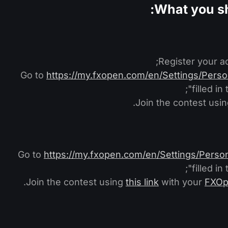
What you sho
;
Register your a
Go to
https://my.fxopen.com/en/Settings/Perso
filled i
Join the contest usi
Go to
https://my.fxopen.com/en/Settings/Person
filled i
Join the contest using
this link
with your
FXOp