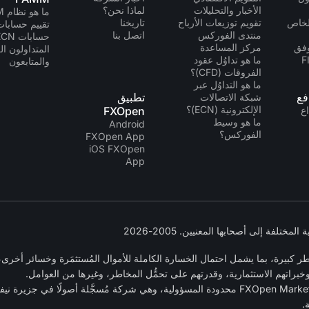
الأخبار والتحليلات
لماذا نحن؟
ما هو نظام PAMM؟
لخاص
تقويم توزيعات الأرباح
تاريخنا
تقييم حسابات MM
منتدى الفوركس
اتصل بنا
حسابات PAMM ECN
ة API وفق
مركز المساعدة
المتداولون ال
ما هو تداوُل عقود
والمتابعون
الفروقات (CFD)؟
ما هو التداوُل عبر
فع
تطبيق
شبكة الاتصالات
الإلكترونية (ECN)؟
اع
FXOpen
ما هو وسيط
Android
الفوركس؟
FXOpen App
iOS FXOpen
App
يرة، بما يشمل احتمال الخسارة الكاملة للأموال المُستثمَرة وخسائر أخرى، وه
خبراتهم الاستثمارية، وقدرتهم على تحمُّل المخاطر، وغيرها من العوامل.