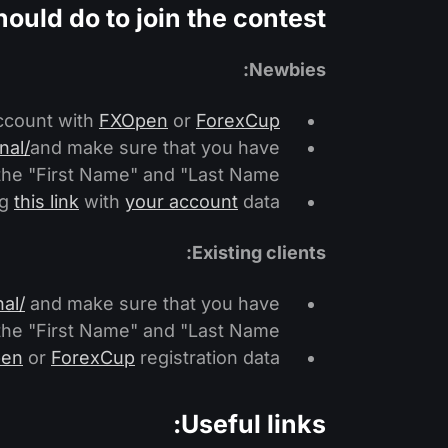
uld do to join the contest:
Newbies:
ccount with
FXOpen
or
ForexCup
nal/
and make sure that you have
n the "First Name" and "Last Name";
ng
this link
with
your account
data.
Existing clients:
al/
and make sure that you have
n the "First Name" and "Last Name";
en
or
ForexCup
registration data.
Useful links: