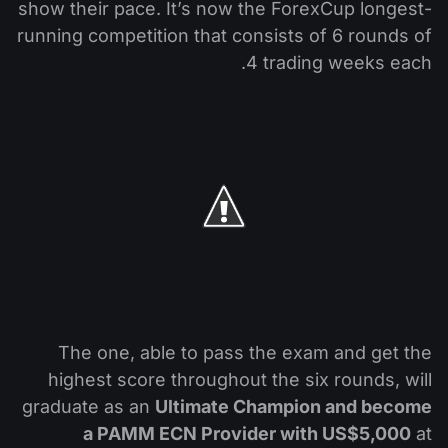
التداول في صناديق الإستثمار المتداولة (ETF)
تقويم توزيعات الأرباح
show their pace. It’s now the ForexCup longest-
لماذا نحن؟
iOS FXOpen App
المُخدِّم الافتراضي الخاص (VPS)
running competition that consists of 6 rounds of
العملات الرقمية
منتدى الفوركس
4 trading weeks each.
تاريخنا
واجهة API وفق بروتوكول FIX
Android FXOpen App
مركز المساعدة
اتصل بنا
ما هو تداوُل عقود الفروقات (CFD)؟
ما هو التداوُل عبر شبكة الاتصالات الإلكترونية (ECN)؟
ما هو وسيط الفوركس؟
The one, able to pass the exam and get the
highest score throughout the six rounds, will
graduate as an
Ultimate Champion and become
a PAMM ECN Provider with US$5,000
at