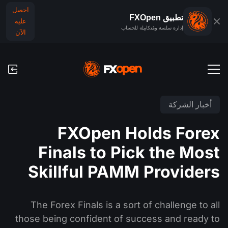
احصل
تطبيق FXOpen
عليه
إدارة سلسة ومُتكامِلة للحساب
الآن
حسابات التداول
أخبار الشركة
الحساب التجريبي للفوركس
الأسواق العالمية
FXOpen Holds Forex
العمولات ورسوم التبييت (السواب)
الفوركس
Finals to Pick the Most
منصَّات التداوُل
عمليات الدفع
المؤشرات
Skillful PAMM Providers
TickTrader
عمليات الإيداع والسحب
التقويم الاقتصادي
السلع
مقارنة
The Forex Finals is a sort of challenge to all
الأخبار والتحليلات
أخبار الشركة
those being confident of success and ready to
تطبيق FXOpen