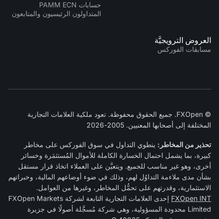
حسابات PAMM ECN
المتداولون الرئيسيون والمتابعون
العروض الترويجيَّة
مسابقات الفوركس
© FXOpen. جميع الحقوق محفوظة. تعود ملكية العلامات التجارية
المختلفة إلى أصحابها المعنيين. 2005-2026
تحذير من المخاطر:
ينطوي التداول في سوق الفوركس على مخاطر
كبيرة، بما يشمل احتمال الخسارة الكاملة للأموال المُستثمَرة وخسائر
أخرى، وهو غير مناسب للجميع. ويتعيَّن على العملاء اتخاذ قرار مستقل
بشأن مدى ملاءمة التداوُل لهم، وذلك في ضوء أوضاعهم المالية، وخبراتهم
الاستثمارية، وقدرتهم على تحمُّل المخاطر، وغيرها من العوامل.
FXOpen INT
إحدى العلامات التجارية التابعة لشركة FXOpen Markets
Limited محدودة المسؤولية، وهي شركة مُسجَّلة أصولًا في جزيرة