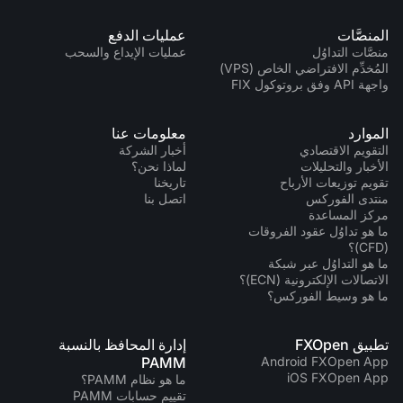
المنصَّات
عمليات الدفع
منصَّات التداوُل
عمليات الإيداع والسحب
المُخدِّم الافتراضي الخاص (VPS)
واجهة API وفق بروتوكول FIX
الموارد
معلومات عنا
التقويم الاقتصادي
أخبار الشركة
الأخبار والتحليلات
لماذا نحن؟
تقويم توزيعات الأرباح
تاريخنا
منتدى الفوركس
اتصل بنا
مركز المساعدة
ما هو تداوُل عقود الفروقات
(CFD)؟
ما هو التداوُل عبر شبكة
الاتصالات الإلكترونية (ECN)؟
ما هو وسيط الفوركس؟
تطبيق FXOpen
إدارة المحافظ بالنسبة
PAMM
Android FXOpen App
iOS FXOpen App
ما هو نظام PAMM؟
تقييم حسابات PAMM