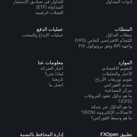
أدوات المتداول
التداول في صناديق الإستثمار
المتداولة (ETF)
العملات الرقمية
المنصَّات
عمليات الدفع
منصَّات التداوُل
عمليات الإيداع والسحب
المُخدِّم الافتراضي الخاص (VPS)
واجهة API وفق بروتوكول FIX
الموارد
معلومات عنا
التقويم الاقتصادي
أخبار الشركة
الأخبار والتحليلات
لماذا نحن؟
تقويم توزيعات الأرباح
تاريخنا
منتدى الفوركس
اتصل بنا
مركز المساعدة
ما هو تداوُل عقود الفروقات
(CFD)؟
ما هو التداوُل عبر شبكة
الاتصالات الإلكترونية (ECN)؟
ما هو وسيط الفوركس؟
تطبيق FXOpen
إدارة المحافظ بالنسبة