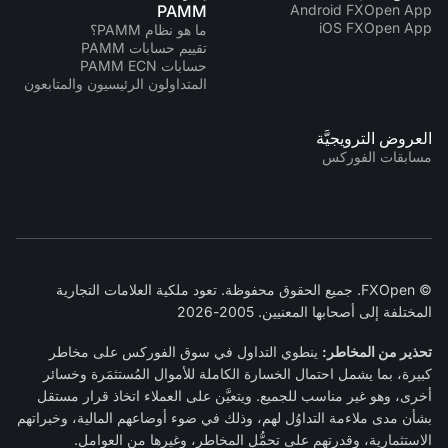
PAMM
Android FXOpen App
iOS FXOpen App
ما هو نظام PAMM؟
تقييم حسابات PAMM
حسابات PAMM ECN
المتداولون الرئيسيون والمتابعون
العروض الترويجيَّة
مسابقات الفوركس
© FXOpen. جميع الحقوق محفوظة. تعود ملكية العلامات التجارية
المختلفة إلى أصحابها المعنيين. 2005-2026
تحذير من المخاطر:
ينطوي التداول في سوق الفوركس على مخاطر
كبيرة، بما يشمل احتمال الخسارة الكاملة للأموال المُستثمَرة وخسائر
أخرى، وهو غير مناسب للجميع. ويتعيَّن على العملاء اتخاذ قرار مستقل
بشأن مدى ملاءمة التداوُل لهم، وذلك في ضوء أوضاعهم المالية، وخبراتهم
الاستثمارية، وقدرتهم على تحمُّل المخاطر، وغيرها من العوامل.