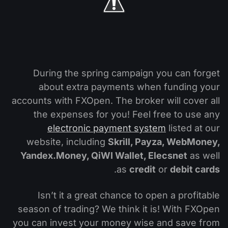
التداول في صناديق الإستثمار المتداولة (ETF)
تقويم توزيعات الأرباح
لماذا نحن؟
iOS FXOpen App
المُخدِّم الافتراضي الخاص (VPS)
العملات الرقمية
منتدى الفوركس
تاريخنا
واجهة API وفق بروتوكول FIX
Android FXOpen App
مركز المساعدة
اتصل بنا
During the spring campaign you can forget
ما هو تداوُل عقود الفروقات (CFD)؟
about extra payments when funding your
ما هو التداوُل عبر شبكة الاتصالات الإلكترونية (ECN)؟
accounts with FXOpen. The broker will cover all
the expenses for you! Feel free to use any
ما هو وسيط الفوركس؟
electronic payment system
listed at our
website, including
Skrill, Payza, WebMoney,
Yandex.Money, QiWI Wallet, Elecsnet
as well
.
as
credit
or
debit cards
Isn’t it a great chance to open a profitable
season of trading? We think it is! With FXOpen
you can invest your money wise and save from