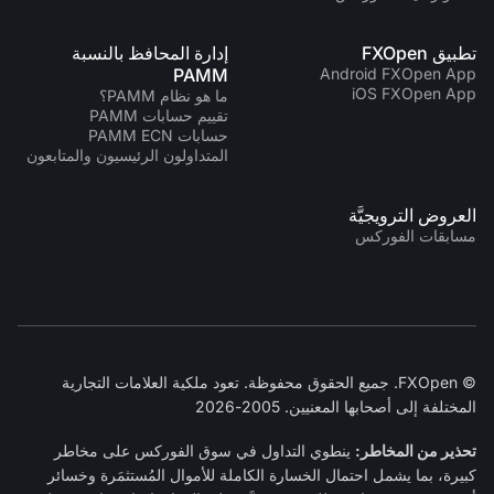
تطبيق FXOpen
إدارة المحافظ بالنسبة
PAMM
Android FXOpen App
iOS FXOpen App
ما هو نظام PAMM؟
تقييم حسابات PAMM
حسابات PAMM ECN
المتداولون الرئيسيون والمتابعون
العروض الترويجيَّة
مسابقات الفوركس
© FXOpen. جميع الحقوق محفوظة. تعود ملكية العلامات التجارية
المختلفة إلى أصحابها المعنيين. 2005-2026
تحذير من المخاطر:
ينطوي التداول في سوق الفوركس على مخاطر
كبيرة، بما يشمل احتمال الخسارة الكاملة للأموال المُستثمَرة وخسائر