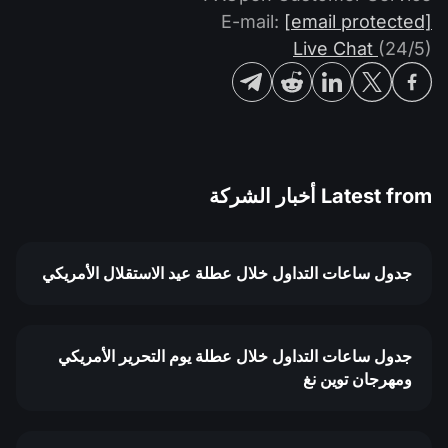
التداول في صناديق الإستثمار المتداولة (ETF)
تقويم توزيعات الأرباح
E-mail:
[email protected]
لماذا نحن؟
iOS FXOpen App
المُخدِّم الافتراضي الخاص (VPS)
Live Chat
(24/5)
العملات الرقمية
منتدى الفوركس
تاريخنا
واجهة API وفق بروتوكول FIX
Android FXOpen App
مركز المساعدة
اتصل بنا
ما هو تداوُل عقود الفروقات (CFD)؟
Latest from
أخبار الشركة
ما هو التداوُل عبر شبكة الاتصالات الإلكترونية (ECN)؟
ما هو وسيط الفوركس؟
جدول ساعات التداول خلال عطلة عيد الاستقلال الأمريكي
جدول ساعات التداول خلال عطلة يوم التحرير الأمريكي
ومهرجان توين نغ