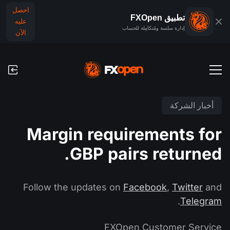
احصل
تطبيق FXOpen
عليه
إدارة سلسة ومُتكامِلة للحساب
الآن
حسابات التداول
أخبار الشركة
الحساب التجريبي للفوركس
الأسواق العالمية
Margin requirements for
العمولات ورسوم التبييت (السواب)
الفوركس
GBP pairs returned.
منصَّات التداوُل
عمليات الدفع
المؤشرات
TickTrader
عمليات الإيداع والسحب
التقويم الاقتصادي
Follow the updates on
Facebook
,
Twitter
and
السلع
مقارنة
.
Telegram
الأخبار والتحليلات
أخبار الشركة
تطبيق FXOpen
FXOpen Customer Service