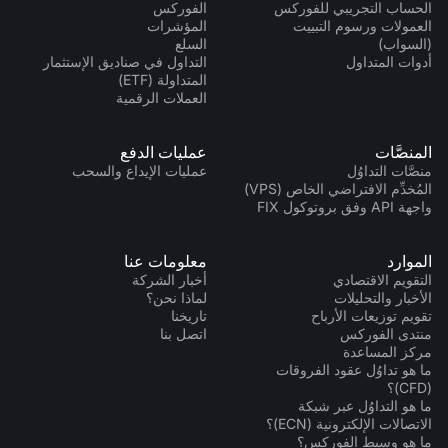
الحساب التجريبي للفوركس
الفوركس
العمولات ورسوم التبييت
المؤشرات
(السواب)
السلع
أدوات المتداول
التداول في صناديق الإستثمار
المتداولة (ETF)
العملات الرقمية
المنصَّات
عمليات الدفع
منصَّات التداوُل
عمليات الإيداع والسحب
المُخدِّم الافتراضي الخاص (VPS)
واجهة API وفق بروتوكول FIX
الموارد
معلومات عنا
التقويم الاقتصادي
أخبار الشركة
الأخبار والتحليلات
لماذا نحن؟
تقويم توزيعات الأرباح
تاريخنا
منتدى الفوركس
اتصل بنا
مركز المساعدة
ما هو تداوُل عقود الفروقات
(CFD)؟
ما هو التداوُل عبر شبكة
الاتصالات الإلكترونية (ECN)؟
ما هو وسيط الفوركس؟