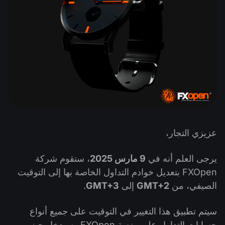
التداول في صناديق الإستثمار المتداولة (ETF)
تقويم توزيعات الأرباح
لماذا نحن؟
iOS FXOpen App
المُخدِّم الافتراضي الخاص (VPS)
العملات الرقمية
منتدى الفوركس
تاريخنا
واجهة API وفق بروتوكول FIX
Android FXOpen App
مركز المساعدة
اتصل بنا
ما هو تداوُل عقود الفروقات (CFD)؟
ما هو التداوُل عبر شبكة الاتصالات الإلكترونية (ECN)؟
ما هو وسيط الفوركس؟
عزيزي التجار،
يرجى العلم أنه في
9 مارس 2025
، ستقوم شركة
FXOpen بتعديل خوادم التداول الخاصة بها إلى التوقيت
الصيفي، من
GMT+2
إلى
GMT+3
.
سيتم تطبيق هذا التغيير في التوقيت على جميع أنواع
حسابات التداول على منصة FXOpen وسيدخل حيز