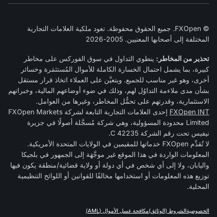
© FXOpen. جميع الحقوق محفوظة. تعود ملكية العلامات التجارية
المختلفة إلى أصحابها المعنيين. 2005-2026
تحذير من المخاطر:
ينطوي التداول في سوق الفوركس على مخاطر
كبيرة، بما يشمل احتمال الخسارة الكاملة للأموال المُستثمَرة وخسائر
أخرى، وهو غير مناسب للجميع. ويتعيَّن على العملاء اتخاذ قرار مستقل
بشأن مدى ملاءمة التداوُل لهم، وذلك في ضوء أوضاعهم المالية، وخبراتهم
الاستثمارية، وقدرتهم على تحمُّل المخاطر، وغيرها من العوامل.
FXOpen INT
إحدى العلامات التجارية التابعة لشركة FXOpen Markets
Limited محدودة المسؤولية، وهي شركة مُسجَّلة أصولًا في جزيرة
نيفيس تحت رقم الشركة C 42235.
لا تُقدِّم FXOpen خدماتها للمقيمين في الولايات المتحدة الأمريكية.
المعلومات الواردة في هذا الموقع غير موجَّهَة إلى الجمهور في بلجيكا
واليابان، ولا إلى أي شخص في أي دولة أو ولاية قضائية/منطقة يكون فيها
توزيع هذه المعلومات أو استخدامها مخالفًا للقوانين أو اللوائح التنظيمية
المحلية.
الخصوصية
الشروط (الوثائق)
مكافحة غسل الأموال (AML)