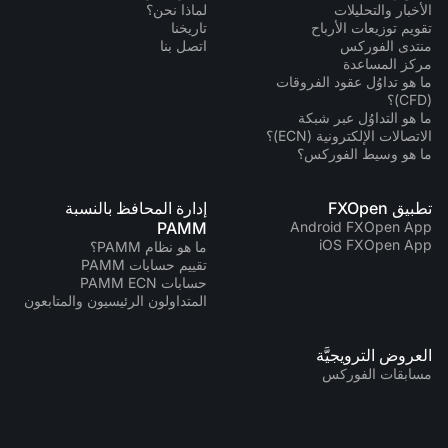
الأخبار والتحليلات
لماذا نحن؟
تقويم توزيعات الأرباح
تاريخنا
منتدى الفوركس
اتصل بنا
مركز المساعدة
ما هو تداوُل عقود الفروقات
(CFD)؟
ما هو التداوُل عبر شبكة
الاتصالات الإلكترونية (ECN)؟
ما هو وسيط الفوركس؟
تطبيق FXOpen
إدارة المحافظ بالنسبة
PAMM
Android FXOpen App
iOS FXOpen App
ما هو نظام PAMM؟
تقييم حسابات PAMM
حسابات PAMM ECN
المتداولون الرئيسيون والمتابعون
العروض الترويجيَّة
مسابقات الفوركس