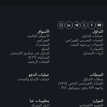
التداوُل
الأسواق
حسابات التداول
الأسواق العالمية
الحساب التجريبي للفوركس
الفوركس
العمولات ورسوم التبييت
المؤشرات
(السواب)
السلع
أدوات المتداول
التداول في صناديق الإستثمار
المتداولة (ETF)
العملات الرقمية
المنصَّات
عمليات الدفع
منصَّات التداوُل
عمليات الإيداع والسحب
المُخدِّم الافتراضي الخاص (VPS)
واجهة API وفق بروتوكول FIX
الموارد
معلومات عنا
التقويم الاقتصادي
أخبار الشركة