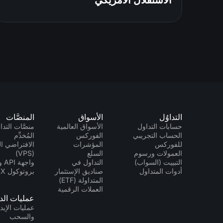
الاستقلال الأمريكي
التداوُل
الأسواق
المنصَّات
حسابات التداول
الأسواق العالمية
منصَّات التداو
الحساب التجريبي
الفوركس
المُخدِّم
للفوركس
المؤشرات
الافتراضي ا
العمولات ورسوم
السلع
(VPS)
التبييت (السواب)
التداول في
واجه
أدوات المتداول
صناديق الإستثمار
بروتوكول FIX
المتداولة (ETF)
العملات الرقمية
عمليات الد
عمليات الإيد
والسحب