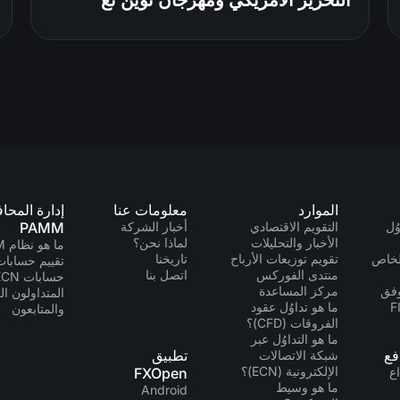
التحرير الأمريكي ومهرجان توين نغ
الموارد
معلومات عنا
إدارة المحا
ُل
التقويم الاقتصادي
أخبار الشركة
PAMM
الأخبار والتحليلات
لماذا نحن؟
ما هو نظام PAMM؟
لخاص
تقويم توزيعات الأرباح
تاريخنا
تقييم حسابات MM
منتدى الفوركس
اتصل بنا
حسابات PAMM ECN
ة API وفق
مركز المساعدة
المتداولون ال
ما هو تداوُل عقود
والمتابعون
الفروقات (CFD)؟
ما هو التداوُل عبر
فع
تطبيق
شبكة الاتصالات
الإلكترونية (ECN)؟
اع
FXOpen
ما هو وسيط
Android