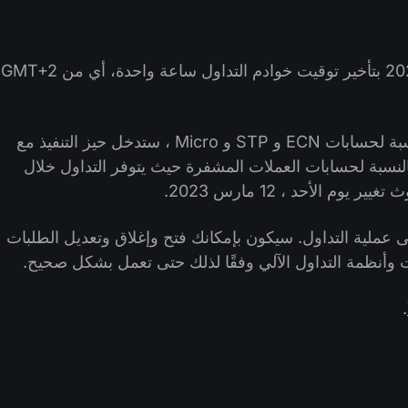
ستقوم منصة FXOpen في يوم 12 مارس 2023 بتأخير توقيت خوادم التداول ساعة واحدة، أي من GMT+2
سيؤثر التغيير على جميع أنواع الحسابات. بالنسبة لحسابات ECN و STP و Micro ، ستدخل حيز التنفيذ مع
اح السوق يوم الاثنين ، 13 مارس 2023. بالنسبة لحسابات العملات المشفرة حيث يتوفر التداول خلال
م الأحد ، 12 مارس 2023.
لى عملية التداول. سيكون بإمكانك فتح وإغلاق وتعديل الطلبات
ت وأنظمة التداول الآلي وفقًا لذلك حتى تعمل بشكل صحيح.
.