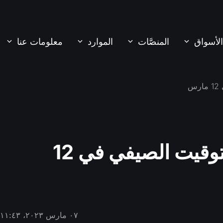
الأسواق
المنصَّات
الموارد
معلومات عنا
FXOpen تتحول إلى التوقيت الصيفي في 12
٠٧ مارس ٢٠٢٣، ١١:٤٣