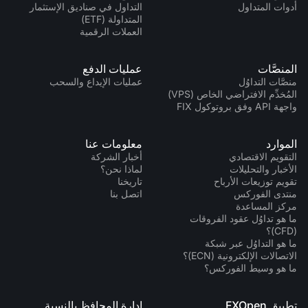
أدوات المتداول
التداول في صناديق الإستثمار
المتداولة (ETF)
العملات الرقمية
المنصَّات
عمليات الدفع
منصَّات التداوُل
عمليات الإيداع والسحب
المُخدِّم الافتراضي الخاص (VPS)
واجهة API وفق بروتوكول FIX
الموارد
معلومات عنا
التقويم الاقتصادي
أخبار الشركة
الأخبار والتحليلات
لماذا نحن؟
تقويم توزيعات الأرباح
تاريخنا
منتدى الفوركس
اتصل بنا
مركز المساعدة
ما هو تداوُل عقود الفروقات
(CFD)؟
ما هو التداوُل عبر شبكة
الاتصالات الإلكترونية (ECN)؟
ما هو وسيط الفوركس؟
تطبيق FXOpen
إدارة المحافظ بالنسبة