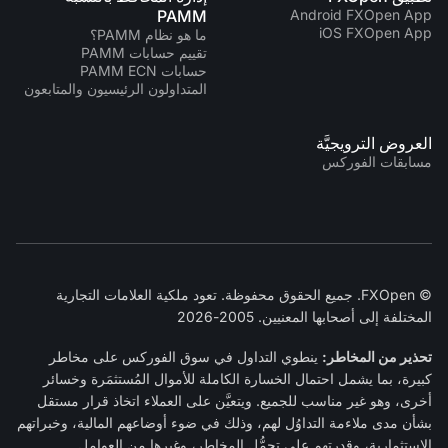
PAMM
Android FXOpen App
iOS FXOpen App
ما هو نظام PAMM؟
تقييم حسابات PAMM
حسابات PAMM ECN
المتداولون الرئيسيون والمتابعون
العروض الترويجيَّة
مسابقات الفوركس
© FXOpen. جميع الحقوق محفوظة. تعود ملكية العلامات التجارية
المختلفة إلى أصحابها المعنيين. 2005-2026
تحذير من المخاطر:
ينطوي التداول في سوق الفوركس على مخاطر
كبيرة، بما يشمل احتمال الخسارة الكاملة للأموال المُستثمَرة وخسائر
أخرى، وهو غير مناسب للجميع. ويتعيَّن على العملاء اتخاذ قرار مستقل
بشأن مدى ملاءمة التداوُل لهم، وذلك في ضوء أوضاعهم المالية، وخبراتهم
الاستثمارية، وقدرتهم على تحمُّل المخاطر، وغيرها من العوامل.