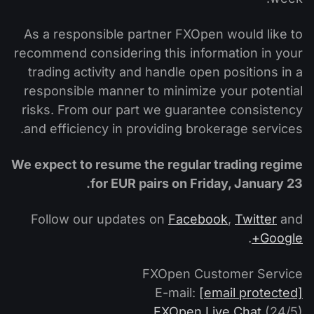
التداول في صناديق الإستثمار المتداولة (ETF)
تقويم توزيعات الأرباح
لماذا نحن؟
iOS FXOpen App
المُخدِّم الافتراضي الخاص (VPS)
As a responsible partner FXOpen would like to
العملات الرقمية
منتدى الفوركس
تاريخنا
recommend considering this information in your
واجهة API وفق بروتوكول FIX
Android FXOpen App
مركز المساعدة
trading activity and handle open positions in a
اتصل بنا
responsible manner to minimize your potential
ما هو تداوُل عقود الفروقات (CFD)؟
risks. From our part we guarantee consistency
and efficiency in providing brokerage services.
ما هو التداوُل عبر شبكة الاتصالات الإلكترونية (ECN)؟
We expect to resume the regular trading regime
ما هو وسيط الفوركس؟
for EUR pairs on Friday, January 23.
Follow our updates on
Facebook
,
Twitter
and
.
Google+
FXOpen Customer Service
E-mail:
[email protected]
FXOpen Live Chat
(24/5)