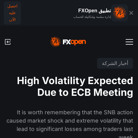
احصل
تطبيق FXOpen
عليه
إدارة سلسة ومُتكامِلة للحساب
الآن
حسابات التداول
أخبار الشركة
الحساب التجريبي للفوركس
الأسواق العالمية
High Volatility Expected
العمولات ورسوم التبييت (السواب)
الفوركس
Due to ECB Meeting
منصَّات التداوُل
عمليات الدفع
المؤشرات
TickTrader
عمليات الإيداع والسحب
التقويم الاقتصادي
It is worth remembering that the SNB action
السلع
مقارنة
caused market shock and extreme volatility that
الأخبار والتحليلات
lead to significant losses among traders last
أخبار الشركة
تطبيق FXOpen
week.