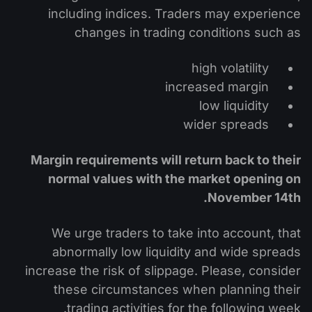
التداول في صناديق الإستثمار المتداولة (ETF)
تقويم توزيعات الأرباح
including indices. Traders may experience
لماذا نحن؟
iOS FXOpen App
المُخدِّم الافتراضي الخاص (VPS)
changes in trading conditions such as
العملات الرقمية
منتدى الفوركس
تاريخنا
واجهة API وفق بروتوكول FIX
Android FXOpen App
high volatility
مركز المساعدة
اتصل بنا
increased margin
ما هو تداوُل عقود الفروقات (CFD)؟
low liquidity
wider spreads
ما هو التداوُل عبر شبكة الاتصالات الإلكترونية (ECN)؟
Margin requirements will return back to their
ما هو وسيط الفوركس؟
normal values with the market opening on
.
November 14th
We urge traders to take into account, that
abnormally low liquidity and wide spreads
increase the risk of slippage. Please, consider
these circumstances when planning their
trading activities for the following week.