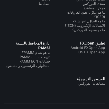
منتدى الفوركس
اتصل بنا
مركز المساعدة
ما هو تداوُل عقود الفروقات
(CFD)؟
ما هو التداوُل عبر شبكة
الاتصالات الإلكترونية (ECN)؟
ما هو وسيط الفوركس؟
تطبيق FXOpen
إدارة المحافظ بالنسبة
PAMM
Android FXOpen App
iOS FXOpen App
ما هو نظام PAMM؟
تقييم حسابات PAMM
حسابات PAMM ECN
المتداولون الرئيسيون والمتابعون
العروض الترويجيَّة
مسابقات الفوركس