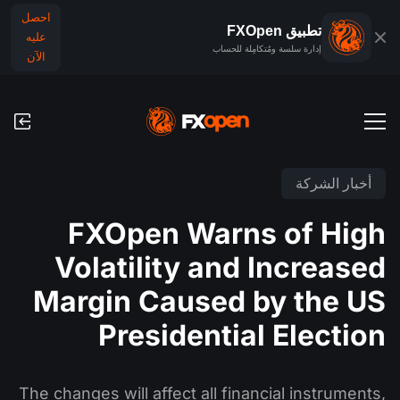
احصل
تطبيق FXOpen
عليه
إدارة سلسة ومُتكامِلة للحساب
الآن
حسابات التداول
أخبار الشركة
الحساب التجريبي للفوركس
الأسواق العالمية
FXOpen Warns of High
العمولات ورسوم التبييت (السواب)
الفوركس
Volatility and Increased
منصَّات التداوُل
عمليات الدفع
المؤشرات
Margin Caused by the US
TickTrader
عمليات الإيداع والسحب
التقويم الاقتصادي
Presidential Election
السلع
مقارنة
الأخبار والتحليلات
أخبار الشركة
تطبيق FXOpen
The changes will affect all financial instruments,