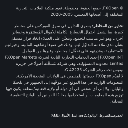
© FXOpen. جميع الحقوق محفوظة. تعود ملكية العلامات التجارية
المختلفة إلى أصحابها المعنيين. 2005-2026
تحذير من المخاطر:
ينطوي التداول في سوق الفوركس على مخاطر
كبيرة، بما يشمل احتمال الخسارة الكاملة للأموال المُستثمَرة وخسائر
أخرى، وهو غير مناسب للجميع. ويتعيَّن على العملاء اتخاذ قرار مستقل
بشأن مدى ملاءمة التداوُل لهم، وذلك في ضوء أوضاعهم المالية، وخبراتهم
الاستثمارية، وقدرتهم على تحمُّل المخاطر، وغيرها من العوامل.
FXOpen INT
إحدى العلامات التجارية التابعة لشركة FXOpen Markets
Limited محدودة المسؤولية، وهي شركة مُسجَّلة أصولًا في جزيرة
نيفيس تحت رقم الشركة C 42235.
لا تُقدِّم FXOpen خدماتها للمقيمين في الولايات المتحدة الأمريكية.
المعلومات الواردة في هذا الموقع غير موجَّهَة إلى الجمهور في بلجيكا
واليابان، ولا إلى أي شخص في أي دولة أو ولاية قضائية/منطقة يكون فيها
توزيع هذه المعلومات أو استخدامها مخالفًا للقوانين أو اللوائح التنظيمية
المحلية.
الخصوصية
الشروط (الوثائق)
مكافحة غسل الأموال (AML)