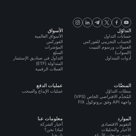
التداوُل
الأسواق
حسابات التداول
الأسواق العالمية
الحساب التجريبي للفوركس
الفوركس
العمولات ورسوم التبييت
المؤشرات
(السواب)
السلع
أدوات المتداول
التداول في صناديق الإستثمار
المتداولة (ETF)
العملات الرقمية
المنصَّات
عمليات الدفع
منصَّات التداوُل
عمليات الإيداع والسحب
المُخدِّم الافتراضي الخاص (VPS)
واجهة API وفق بروتوكول FIX
الموارد
معلومات عنا
التقويم الاقتصادي
أخبار الشركة
الأخبار والتحليلات
لماذا نحن؟
تقويم توزيعات الأرباح
تاريخنا