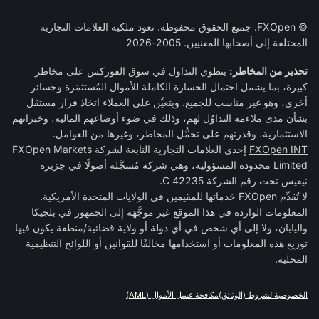
© FXOpen. جميع الحقوق محفوظة. تعود ملكية العلامات التجارية
المختلفة إلى أصحابها المعنيين. 2005-2026
تحذير من المخاطر:
ينطوي التداول في سوق الفوركس على مخاطر
كبيرة، بما يشمل احتمال الخسارة الكاملة للأموال المُستثمَرة وخسائر
أخرى، وهو غير مناسب للجميع. ويتعيَّن على العملاء اتخاذ قرار مستقل
بشأن مدى ملاءمة التداوُل لهم، وذلك في ضوء أوضاعهم المالية، وخبراتهم
الاستثمارية، وقدرتهم على تحمُّل المخاطر، وغيرها من العوامل.
FXOpen INT
إحدى العلامات التجارية التابعة لشركة FXOpen Markets
Limited محدودة المسؤولية، وهي شركة مُسجَّلة أصولًا في جزيرة
نيفيس تحت رقم الشركة C 42235.
لا تُقدِّم FXOpen خدماتها للمقيمين في الولايات المتحدة الأمريكية.
المعلومات الواردة في هذا الموقع غير موجَّهَة إلى الجمهور في بلجيكا
واليابان، ولا إلى أي شخص في أي دولة أو ولاية قضائية/منطقة يكون فيها
توزيع هذه المعلومات أو استخدامها مخالفًا للقوانين أو اللوائح التنظيمية
المحلية.
الخصوصية
الشروط (الوثائق)
مكافحة غسل الأموال (AML)