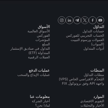
التداوُل
الأسواق
حسابات التداول
الأسواق العالمية
الحساب التجريبي للفوركس
الفوركس
العمولات ورسوم التبييت
المؤشرات
(السواب)
السلع
أدوات المتداول
التداول في صناديق الإستثمار
المتداولة (ETF)
العملات الرقمية
المنصَّات
عمليات الدفع
منصَّات التداوُل
عمليات الإيداع والسحب
المُخدِّم الافتراضي الخاص (VPS)
واجهة API وفق بروتوكول FIX
الموارد
معلومات عنا
التقويم الاقتصادي
أخبار الشركة
الأخبار والتحليلات
لماذا نحن؟