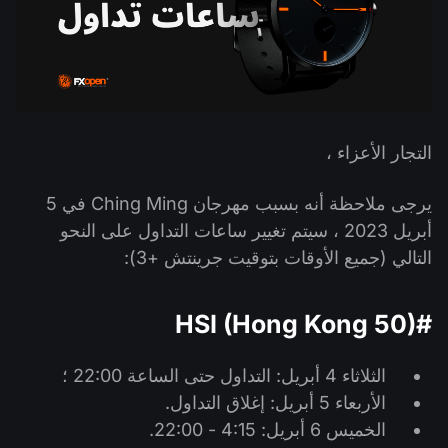
التداول في صناديق الإستثمار المتداولة (ETF)
تقويم توزيعات الأرباح
لماذا نحن؟
iOS FXOpen App
المُخدِّم الافتراضي الخاص (VPS)
العملات الرقمية
منتدى الفوركس
تاريخنا
واجهة API وفق بروتوكول FIX
Android FXOpen App
مركز المساعدة
اتصل بنا
ما هو تداوُل عقود الفروقات (CFD)؟
التجار الأعزاء ،
ما هو التداوُل عبر شبكة الاتصالات الإلكترونية (ECN)؟
يرجى ملاحظة أنه بسبب مهرجان Ching Ming في 5
أبريل 2023 ، سيتم تغيير ساعات التداول على النحو
ما هو وسيط الفوركس؟
التالي (جميع الأوقات بتوقيت جرينتش +3):
#HSI (Hong Kong 50)
الثلاثاء 4 أبريل: التداول حتى الساعة 22:00 ؛
الأربعاء 5 أبريل: إغلاق التداول.
الخميس 6 أبريل: 4:15 - 22:00.