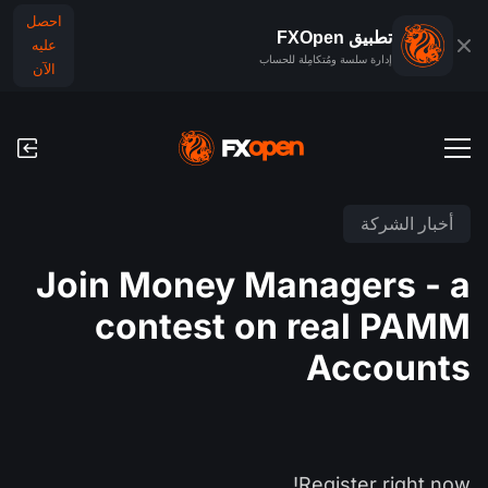
احصل
تطبيق FXOpen
عليه
إدارة سلسة ومُتكامِلة للحساب
الآن
حسابات التداول
أخبار الشركة
الحساب التجريبي للفوركس
الأسواق العالمية
Join Money Managers - a
العمولات ورسوم التبييت (السواب)
الفوركس
contest on real PAMM
منصَّات التداوُل
عمليات الدفع
المؤشرات
Accounts
TickTrader
عمليات الإيداع والسحب
التقويم الاقتصادي
السلع
مقارنة
الأخبار والتحليلات
أخبار الشركة
تطبيق FXOpen
Register right now!