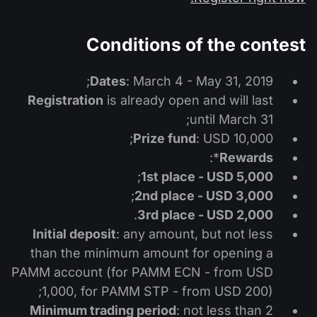
التداول في صناديق الإستثمار المتداولة (ETF)
تقويم توزيعات الأرباح
لماذا نحن؟
iOS FXOpen App
المُخدِّم الافتراضي الخاص (VPS)
العملات الرقمية
منتدى الفوركس
Conditions of the contest
تاريخنا
واجهة API وفق بروتوكول FIX
Android FXOpen App
مركز المساعدة
Dates
: March 4 - May 31, 2019;
اتصل بنا
Registration
is already open and will last
ما هو تداوُل عقود الفروقات (CFD)؟
until March 31;
: USD 10,000;
Prize fund
ما هو التداوُل عبر شبكة الاتصالات الإلكترونية (ECN)؟
*:
Rewards
ما هو وسيط الفوركس؟
;
1st place - USD 5,000
;
2nd place - USD 3,000
.
3rd place - USD 2,000
Initial deposit
: any amount, but not less
than the minimum amount for opening a
PAMM account (for PAMM ECN - from USD
1,000, for PAMM STP - from USD 200);
Minimum trading period
: not less than 2