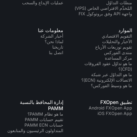
منصَّات التداوُل
عمليات الإيداع والسحب
المُخدِّم الافتراضي الخاص (VPS)
واجهة API وفق بروتوكول FIX
الموارد
معلومات عنا
التقويم الاقتصادي
أخبار الشركة
الأخبار والتحليلات
لماذا نحن؟
تقويم توزيعات الأرباح
تاريخنا
منتدى الفوركس
اتصل بنا
مركز المساعدة
ما هو تداوُل عقود الفروقات
(CFD)؟
ما هو التداوُل عبر شبكة
الاتصالات الإلكترونية (ECN)؟
ما هو وسيط الفوركس؟
تطبيق FXOpen
إدارة المحافظ بالنسبة
PAMM
Android FXOpen App
iOS FXOpen App
ما هو نظام PAMM؟
تقييم حسابات PAMM
حسابات PAMM ECN
المتداولون الرئيسيون والمتابعون