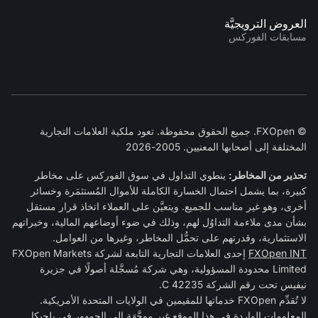
العروض الترويجيَّة
مسابقات الفوركس
© FXOpen. جميع الحقوق محفوظة. تعود ملكية العلامات التجارية
المختلفة إلى أصحابها المعنيين. 2005-2026
تحذير من المخاطر:
ينطوي التداول في سوق الفوركس على مخاطر
كبيرة، بما يشمل احتمال الخسارة الكاملة للأموال المُستثمَرة وخسائر
أخرى، وهو غير مناسب للجميع. ويتعيَّن على العملاء اتخاذ قرار مستقل
بشأن مدى ملاءمة التداوُل لهم، وذلك في ضوء أوضاعهم المالية، وخبراتهم
الاستثمارية، وقدرتهم على تحمُّل المخاطر، وغيرها من العوامل.
FXOpen INT
إحدى العلامات التجارية التابعة لشركة FXOpen Markets
Limited محدودة المسؤولية، وهي شركة مُسجَّلة أصولًا في جزيرة
نيفيس تحت رقم الشركة C 42235.
لا تُقدِّم FXOpen خدماتها للمقيمين في الولايات المتحدة الأمريكية.
المعلومات الواردة في هذا الموقع غير موجَّهَة إلى الجمهور في بلجيكا