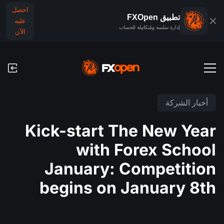
احصل
تطبيق FXOpen
عليه
إدارة سلسة ومُتكامِلة للحساب
الآن
حسابات التداول
أخبار الشركة
الحساب التجريبي للفوركس
الأسواق العالمية
Kick-start The New Year
العمولات ورسوم التبييت (السواب)
الفوركس
with Forex School
منصَّات التداوُل
عمليات الدفع
المؤشرات
January: Competition
TickTrader
عمليات الإيداع والسحب
التقويم الاقتصادي
begins on January 8th
السلع
مقارنة
الأخبار والتحليلات
أخبار الشركة
تطبيق FXOpen