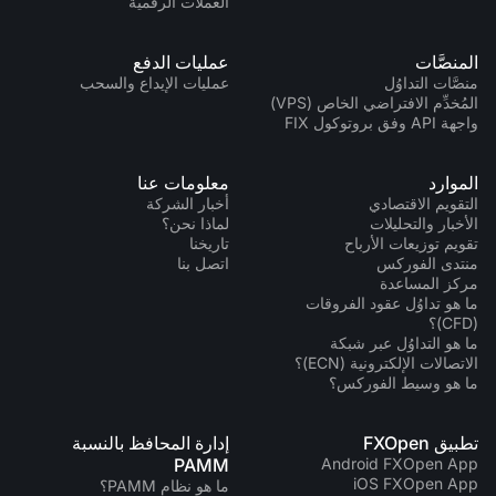
العملات الرقمية
المنصَّات
عمليات الدفع
منصَّات التداوُل
عمليات الإيداع والسحب
المُخدِّم الافتراضي الخاص (VPS)
واجهة API وفق بروتوكول FIX
الموارد
معلومات عنا
التقويم الاقتصادي
أخبار الشركة
الأخبار والتحليلات
لماذا نحن؟
تقويم توزيعات الأرباح
تاريخنا
منتدى الفوركس
اتصل بنا
مركز المساعدة
ما هو تداوُل عقود الفروقات
(CFD)؟
ما هو التداوُل عبر شبكة
الاتصالات الإلكترونية (ECN)؟
ما هو وسيط الفوركس؟
تطبيق FXOpen
إدارة المحافظ بالنسبة
PAMM
Android FXOpen App
iOS FXOpen App
ما هو نظام PAMM؟