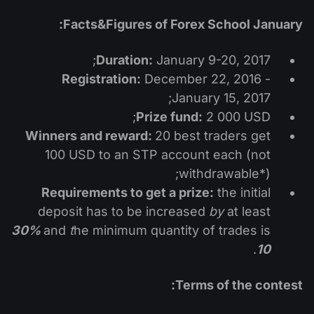
التداول في صناديق الإستثمار المتداولة (ETF)
تقويم توزيعات الأرباح
لماذا نحن؟
iOS FXOpen App
المُخدِّم الافتراضي الخاص (VPS)
Facts&Figures of Forex School January:
العملات الرقمية
منتدى الفوركس
تاريخنا
واجهة API وفق بروتوكول FIX
Android FXOpen App
Duration:
January 9-20, 2017;
مركز المساعدة
Registration:
December 22, 2016 -
اتصل بنا
January 15, 2017;
ما هو تداوُل عقود الفروقات (CFD)؟
Prize fund:
2 000 USD;
Winners and reward:
20 best traders get
ما هو التداوُل عبر شبكة الاتصالات الإلكترونية (ECN)؟
100 USD to an STP account each (not
ما هو وسيط الفوركس؟
withdrawable*);
Requirements to get a prize:
the initial
deposit has to be increased
by
at least
30%
and
t
he minimum quantity of trades is
.
10
Terms of the contest: