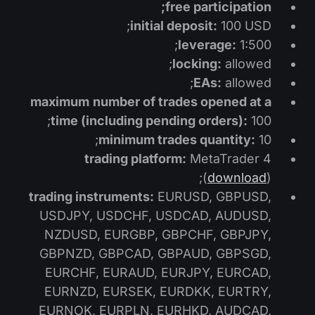
free participation;
initial deposit:
100 USD;
leverage:
1:500;
locking:
allowed;
EAs:
allowed;
maximum
number of trades opened at a
time (including pending orders):
100;
minimum trades quantity:
10;
trading platform:
MetaTrader 4
(
download
);
trading instruments:
EURUSD, GBPUSD,
USDJPY, USDCHF, USDCAD, AUDUSD,
NZDUSD, EURGBP, GBPCHF, GBPJPY,
GBPNZD, GBPCAD, GBPAUD, GBPSGD,
EURCHF, EURAUD, EURJPY, EURCAD,
EURNZD, EURSEK, EURDKK, EURTRY,
EURNOK, EURPLN, EURHKD, AUDCAD,