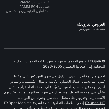
تقييم حسابات PAMM
حسابات PAMM ECN
المتداولون الرئيسيون والمتابعون
العروض الترويجيَّة
مسابقات الفوركس
© FXOpen. جميع الحقوق محفوظة. تعود ملكية العلامات التجارية
المختلفة إلى أصحابها المعنيين. 2005-2026
تحذير من المخاطر:
ينطوي التداول في سوق الفوركس على مخاطر
كبيرة، بما يشمل احتمال الخسارة الكاملة للأموال المُستثمَرة وخسائر
أخرى، وهو غير مناسب للجميع. ويتعيَّن على العملاء اتخاذ قرار مستقل
بشأن مدى ملاءمة التداوُل لهم، وذلك في ضوء أوضاعهم المالية، وخبراتهم
الاستثمارية، وقدرتهم على تحمُّل المخاطر، وغيرها من العوامل.
FXOpen INT
إحدى العلامات التجارية التابعة لشركة FXOpen Markets
Limited محدودة المسؤولية، وهي شركة مُسجَّلة أصولًا في جزيرة