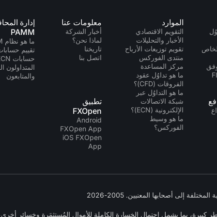
الموارد
معلومات عنا
إدارة المحا
ُل
التقويم الاقتصادي
أخبار الشركة
PAMM
الأخبار والتحليلات
لماذا نحن؟
ما هو نظام PAMM؟
لخاص
تقويم توزيعات الأرباح
تاريخنا
تقييم حسابات MM
منتدى الفوركس
اتصل بنا
حسابات PAMM ECN
ة API وفق
مركز المساعدة
المتداولون ال
ما هو تداوُل عقود
والمتابعون
الفروقات (CFD)؟
ما هو التداوُل عبر
فع
تطبيق
شبكة الاتصالات
الإلكترونية (ECN)؟
اع
FXOpen
ما هو وسيط
Android
الفوركس؟
FXOpen App
iOS FXOpen
App
يرة، بما يشمل احتمال الخسارة الكاملة للأموال المُستثمَرة وخسائر أخرى، وه