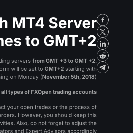
h MT4 Server
hes to GMT+2
ading servers
from GMT +3 to GMT +2
.
rm will be set to
GMT+2
starting with
ning on Monday (
November 5th, 2018
).
 all types of FXOpen trading accounts.
ct your open trades or the process of
 orders. However, you should keep this
ities. Also, do not forget to adjust the
cators and Expert Advisors accordingly.