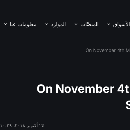
الأسواق
المنصَّات
الموارد
معلومات عنا
On November 4t
٢٤ أكتوبر ٢٠١٨، ١٠:٢٩