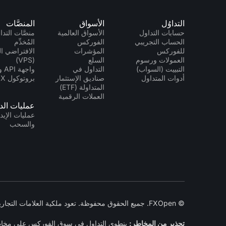
التداوُل
الأسواق
المنصَّات
حسابات التداول
الأسواق العالمية
منصَّات التداو
الحساب التجريبي
الفوركس
المُخدِّم
للفوركس
المؤشرات
الافتراضي ا
العمولات ورسوم
السلع
(VPS)
التبييت (السواب)
التداول في
واجه
أدوات المتداول
صناديق الإستثمار
بروتوكول FIX
المتداولة (ETF)
العملات الرقمية
عمليات الد
عمليات الإيد
والسحب
© FXOpen. جميع الحقوق محفوظة. تعود ملكية العلامات التجارية المختلفة إلى أصحابها المعنيين. 2005-2026
تحذير من المخاطر:
ينطوي التداول في سوق الفوركس على مخاطر كب