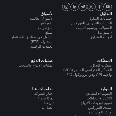
التداوُل
الأسواق
حسابات التداول
الأسواق العالمية
الحساب التجريبي للفوركس
الفوركس
العمولات ورسوم التبييت
المؤشرات
(السواب)
السلع
أدوات المتداول
التداول في صناديق الإستثمار
المتداولة (ETF)
العملات الرقمية
المنصَّات
عمليات الدفع
منصَّات التداوُل
عمليات الإيداع والسحب
المُخدِّم الافتراضي الخاص (VPS)
واجهة API وفق بروتوكول FIX
الموارد
معلومات عنا
التقويم الاقتصادي
أخبار الشركة
الأخبار والتحليلات
لماذا نحن؟
تقويم توزيعات الأرباح
تاريخنا
منتدى الفوركس
اتصل بنا
مركز المساعدة