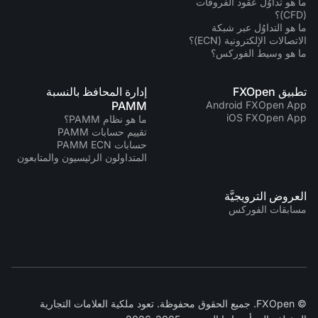
ما هو تداوُل عقود الفروقات
(CFD)؟
ما هو التداوُل عبر شبكة
الاتصالات الإلكترونية (ECN)؟
ما هو وسيط الفوركس؟
تطبيق FXOpen
إدارة المحافظ بالنسبة
PAMM
Android FXOpen App
iOS FXOpen App
ما هو نظام PAMM؟
تقييم حسابات PAMM
حسابات PAMM ECN
المتداولون الرئيسيون والمتابعون
العروض الترويجيَّة
مسابقات الفوركس
© FXOpen. جميع الحقوق محفوظة. تعود ملكية العلامات التجارية