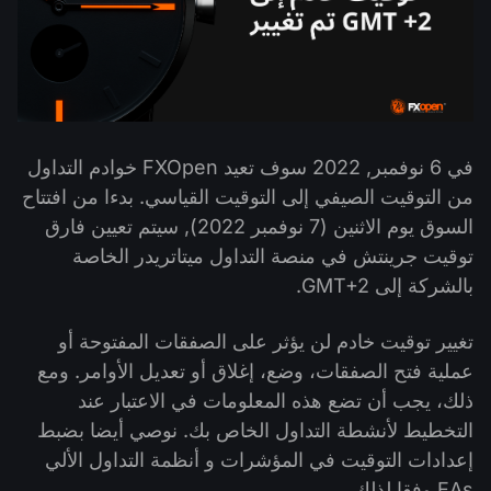
التداول في صناديق الإستثمار المتداولة (ETF)
تقويم توزيعات الأرباح
لماذا نحن؟
iOS FXOpen App
المُخدِّم الافتراضي الخاص (VPS)
العملات الرقمية
منتدى الفوركس
تاريخنا
واجهة API وفق بروتوكول FIX
Android FXOpen App
مركز المساعدة
اتصل بنا
ما هو تداوُل عقود الفروقات (CFD)؟
في 6 نوفمبر, 2022 سوف تعيد FXOpen خوادم التداول
من التوقيت الصيفي إلى التوقيت القياسي. بدءا من افتتاح
ما هو التداوُل عبر شبكة الاتصالات الإلكترونية (ECN)؟
السوق يوم الاثنين (7 نوفمبر 2022), سيتم تعيين فارق
توقيت جرينتش في منصة التداول ميتاتريدر الخاصة
ما هو وسيط الفوركس؟
بالشركة إلى GMT+2.
تغيير توقيت خادم لن يؤثر على الصفقات المفتوحة أو
عملية فتح الصفقات، وضع، إغلاق أو تعديل الأوامر. ومع
ذلك، يجب أن تضع هذه المعلومات في الاعتبار عند
التخطيط لأنشطة التداول الخاص بك. نوصي أيضا بضبط
إعدادات التوقيت في المؤشرات و أنظمة التداول الألي
EAs وفقا لذلك.