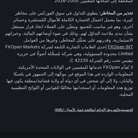
المختلفة إلى أصحابها المعنيين. 2005-2026
تحذير من المخاطر:
ينطوي التداول في سوق الفوركس على مخاطر
كبيرة، بما يشمل احتمال الخسارة الكاملة للأموال المُستثمَرة وخسائر
أخرى، وهو غير مناسب للجميع. ويتعيَّن على العملاء اتخاذ قرار مستقل
بشأن مدى ملاءمة التداوُل لهم، وذلك في ضوء أوضاعهم المالية، وخبراتهم
الاستثمارية، وقدرتهم على تحمُّل المخاطر، وغيرها من العوامل.
FXOpen INT
إحدى العلامات التجارية التابعة لشركة FXOpen Markets
Limited محدودة المسؤولية، وهي شركة مُسجَّلة أصولًا في جزيرة
نيفيس تحت رقم الشركة C 42235.
لا تُقدِّم FXOpen خدماتها للمقيمين في الولايات المتحدة الأمريكية.
المعلومات الواردة في هذا الموقع غير موجَّهَة إلى الجمهور في بلجيكا
واليابان، ولا إلى أي شخص في أي دولة أو ولاية قضائية/منطقة يكون فيها
توزيع هذه المعلومات أو استخدامها مخالفًا للقوانين أو اللوائح التنظيمية
المحلية.
الخصوصية
الشروط (الوثائق)
مكافحة غسل الأموال (AML)