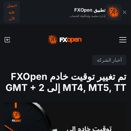
احصل
تطبيق FXOpen
عليه
إدارة سلسة ومُتكامِلة للحساب
الآن
حسابات التداول
أخبار الشركة
الحساب التجريبي للفوركس
الأسواق العالمية
تم تغيير توقيت خادم FXOpen
العمولات ورسوم التبييت (السواب)
الفوركس
MT4, MT5, TT إلى GMT + 2
منصَّات التداوُل
عمليات الدفع
المؤشرات
TickTrader
عمليات الإيداع والسحب
التقويم الاقتصادي
السلع
مقارنة
الأخبار والتحليلات
أخبار الشركة
تطبيق FXOpen